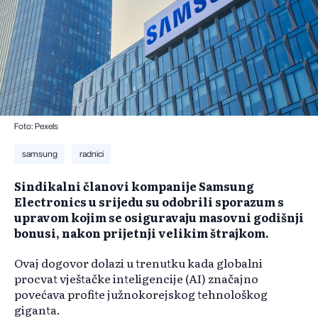
Foto: Pexels
samsung
radnici
Sindikalni članovi kompanije Samsung
Electronics u srijedu su odobrili sporazum s
upravom kojim se osiguravaju masovni godišnji
bonusi, nakon prijetnji velikim štrajkom.
Ovaj dogovor dolazi u trenutku kada globalni
procvat vještačke inteligencije (AI) značajno
povećava profite južnokorejskog tehnološkog
giganta.