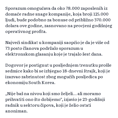
Sporazum omogućava da oko 78.000 zaposlenih iz
domaće radne snage kompanije, koja broji 125.000
ljudi, bude podobno za bonuse od približno 370.000
dolara ove godine, zasnovano na procjeni godišnjeg
operativnog profita.
Najveći sindikat u kompaniji saopćio je da je više od
73 posto članova podržalo sporazum u
elektronskom glasanju koje je trajalo šest dana.
Dogovor je postignut u posljednjem trenutku prošle
sedmice kako bi se izbjegao 18-dnevni štrajk, koji je
izazvao zabrinutost zbog mogućih posljedica po
ekonomiju South Korea.
„Nije baš na nivou koji smo željeli… ali moramo
prihvatiti ono što dobijemo“, izjavio je 23-godišnji
radnik u sektoru čipova, koji je želio ostati
anoniman.