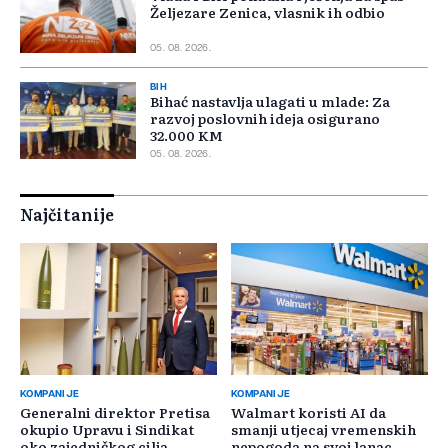
Željezare Zenica, vlasnik ih odbio
05. 08. 2026.
BIH
Bihać nastavlja ulagati u mlade: Za
razvoj poslovnih ideja osigurano
32.000 KM
05. 08. 2026.
Najčitanije
KOMPANIJE
KOMPANIJE
Generalni direktor Pretisa
Walmart koristi AI da
okupio Upravu i Sindikat
smanji utjecaj vremenskih
oko zajedničkog cilja
nepogoda na svoj lanac