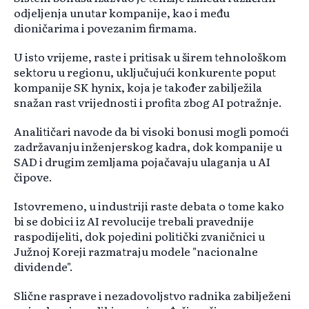
odjeljenja unutar kompanije, kao i među
dioničarima i povezanim firmama.
U isto vrijeme, raste i pritisak u širem tehnološkom
sektoru u regionu, uključujući konkurente poput
kompanije SK hynix, koja je također zabilježila
snažan rast vrijednosti i profita zbog AI potražnje.
Analitičari navode da bi visoki bonusi mogli pomoći
zadržavanju inženjerskog kadra, dok kompanije u
SAD i drugim zemljama pojačavaju ulaganja u AI
čipove.
Istovremeno, u industriji raste debata o tome kako
bi se dobici iz AI revolucije trebali pravednije
raspodijeliti, dok pojedini politički zvaničnici u
Južnoj Koreji razmatraju modele "nacionalne
dividende".
Slične rasprave i nezadovoljstvo radnika zabilježeni