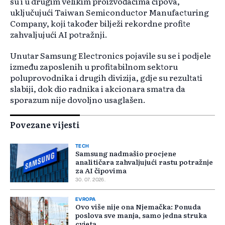
su i u drugim velikim proizvođačima čipova,
uključujući Taiwan Semiconductor Manufacturing
Company, koji također bilježi rekordne profite
zahvaljujući AI potražnji.
Unutar Samsung Electronics pojavile su se i podjele
između zaposlenih u profitabilnom sektoru
poluprovodnika i drugih divizija, gdje su rezultati
slabiji, dok dio radnika i akcionara smatra da
sporazum nije dovoljno usaglašen.
Povezane vijesti
TECH
Samsung nadmašio procjene
analitičara zahvaljujući rastu potražnje
za AI čipovima
30. 07. 2026.
EVROPA
Ovo više nije ona Njemačka: Ponuda
poslova sve manja, samo jedna struka
cvjeta