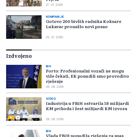
27. 07. 2026.
KOMPANIJE
Gotovo 200 bivših radnika Koksare
Lukavac pronašlo novi posao
23. 07. 2026.
Izdvojeno
BIH
Forto: Profesionalni vozači ne mogu
više čekati, EK ponudili smo provodivo
rješenje
06. 08. 2026.
VIDEO
Industrija u FBiH ostvarila 18 milijardi
KM prihoda i šest milijardi KM izvoza
06. 08. 2026.
BIH
Vlada FBiH ponudila rješenja za spas