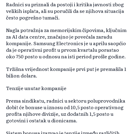
Radnici su priznali da postoji i kritika javnosti zbog
velikih isplata, ali su poručili da se njihova situacija
često pogrešno tumači.
Nagla potražnja za memorijskim čipovima, ključnim
za AI data centre, značajno je povećala zaradu
kompanije. Samsung Electronics je u aprilu saopćio
da je operativni profit u prvom kvartalu porastao
oko 750 posto u odnosu na isti period prošle godine.
Tržišna vrijednost kompanije prvi put je premašila 1
bilion dolara.
Tenzije unutar kompanije
Prema sindikatu, radnici u sektoru poluprovodnika
dobit će bonuse u iznosu od 10,5 posto operativnog
profita njihove divizije, uz dodatnih 1,5 posto u
gotovini i ostatak u dionicama.
Sistem bonusa izazvao je tenzije između različitih