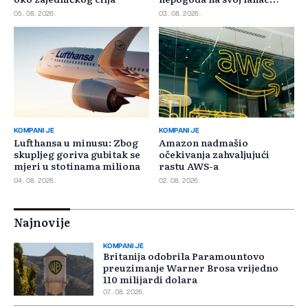
snabdijevanja
05. 08. 2026.
03. 08. 2026.
KOMPANIJE
KOMPANIJE
Lufthansa u minusu: Zbog
Amazon nadmašio
skupljeg goriva gubitak se
očekivanja zahvaljujući
mjeri u stotinama miliona
rastu AWS-a
04. 08. 2026.
02. 08. 2026.
Najnovije
KOMPANIJE
Britanija odobrila Paramountovo
preuzimanje Warner Brosa vrijedno
110 milijardi dolara
07. 08. 2026.