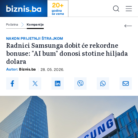
20+
godina
sa vama
Početna
Kompanije
NAKON PRIJETNJI ŠTRAJKOM
Radnici Samsunga dobit će rekordne
bonuse: "AI bum" donosi stotine hiljada
dolara
Autor:
Biznis.ba
28. 05. 2026.