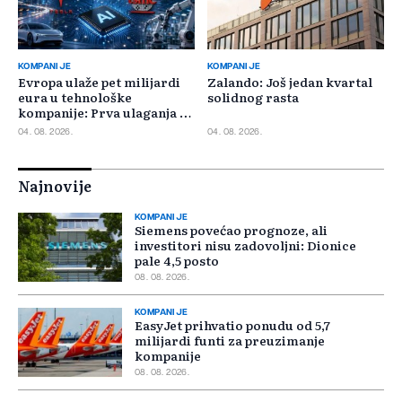
KOMPANIJE
KOMPANIJE
Evropa ulaže pet milijardi
Zalando: Još jedan kvartal
eura u tehnološke
solidnog rasta
kompanije: Prva ulaganja na
jesen
04. 08. 2026.
04. 08. 2026.
Najnovije
KOMPANIJE
Siemens povećao prognoze, ali
investitori nisu zadovoljni: Dionice
pale 4,5 posto
08. 08. 2026.
KOMPANIJE
EasyJet prihvatio ponudu od 5,7
milijardi funti za preuzimanje
kompanije
08. 08. 2026.