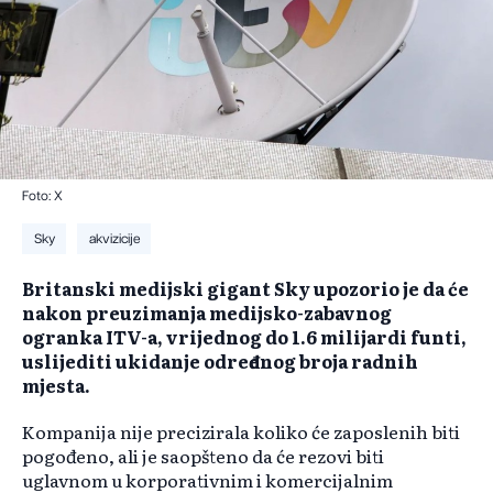
Foto: X
Sky
akvizicije
​Britanski medijski gigant Sky upozorio je da će
nakon preuzimanja medijsko-zabavnog
ogranka ITV-a, vrijednog do 1.6 milijardi funti,
uslijediti ukidanje određenog broja radnih
mjesta.
Kompanija nije precizirala koliko će zaposlenih biti
pogođeno, ali je saopšteno da će rezovi biti
uglavnom u korporativnim i komercijalnim