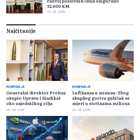
razvoj poslovnih ideja osigurano
32.000 KM
05. 08. 2026.
Najčitanije
KOMPANIJE
KOMPANIJE
Generalni direktor Pretisa
Lufthansa u minusu: Zbog
okupio Upravu i Sindikat
skupljeg goriva gubitak se
oko zajedničkog cilja
mjeri u stotinama miliona
05. 08. 2026.
04. 08. 2026.