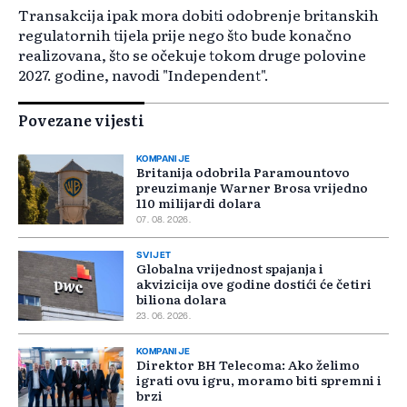
Transakcija ipak mora dobiti odobrenje britanskih
regulatornih tijela prije nego što bude konačno
realizovana, što se očekuje tokom druge polovine
2027. godine, navodi "Independent".
Povezane vijesti
KOMPANIJE
Britanija odobrila Paramountovo
preuzimanje Warner Brosa vrijedno
110 milijardi dolara
07. 08. 2026.
SVIJET
Globalna vrijednost spajanja i
akvizicija ove godine dostići će četiri
biliona dolara
23. 06. 2026.
KOMPANIJE
Direktor BH Telecoma: Ako želimo
igrati ovu igru, moramo biti spremni i
brzi