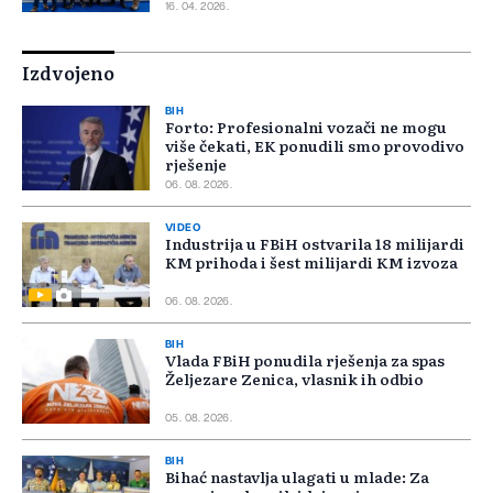
16. 04. 2026.
Izdvojeno
BIH
Forto: Profesionalni vozači ne mogu
više čekati, EK ponudili smo provodivo
rješenje
06. 08. 2026.
VIDEO
Industrija u FBiH ostvarila 18 milijardi
KM prihoda i šest milijardi KM izvoza
06. 08. 2026.
BIH
Vlada FBiH ponudila rješenja za spas
Željezare Zenica, vlasnik ih odbio
05. 08. 2026.
BIH
Bihać nastavlja ulagati u mlade: Za