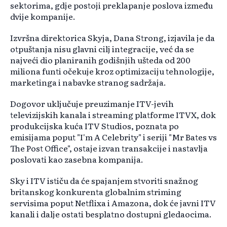
sektorima, gdje postoji preklapanje poslova između
dvije kompanije.
Izvršna direktorica Skyja, Dana Strong, izjavila je da
otpuštanja nisu glavni cilj integracije, već da se
najveći dio planiranih godišnjih ušteda od 200
miliona funti očekuje kroz optimizaciju tehnologije,
marketinga i nabavke stranog sadržaja.
Dogovor uključuje preuzimanje ITV-jevih
televizijskih kanala i streaming platforme ITVX, dok
produkcijska kuća ITV Studios, poznata po
emisijama poput "I'm A Celebrity" i seriji "Mr Bates vs
The Post Office", ostaje izvan transakcije i nastavlja
poslovati kao zasebna kompanija.
Sky i ITV ističu da će spajanjem stvoriti snažnog
britanskog konkurenta globalnim striming
servisima poput Netflixa i Amazona, dok će javni ITV
kanali i dalje ostati besplatno dostupni gledaocima.