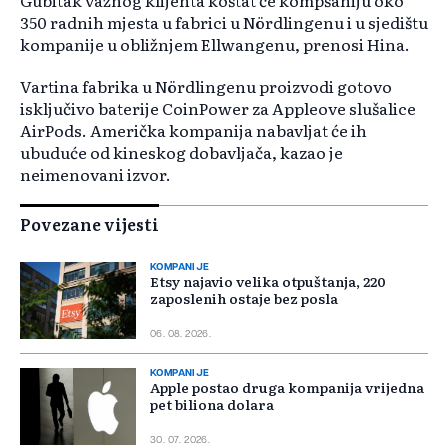
Gubitak važnog klijenta koštat će kompšaniju oko
350 radnih mjesta u fabrici u Nördlingenu i u sjedištu
kompanije u obližnjem Ellwangenu, prenosi Hina.
Vartina fabrika u Nördlingenu proizvodi gotovo
isključivo baterije CoinPower za Appleove slušalice
AirPods. Američka kompanija nabavljat će ih
ubuduće od kineskog dobavljača, kazao je
neimenovani izvor.
Povezane vijesti
KOMPANIJE
Etsy najavio velika otpuštanja, 220
zaposlenih ostaje bez posla
06. 08. 2026.
KOMPANIJE
Apple postao druga kompanija vrijedna
pet biliona dolara
30. 07. 2026.