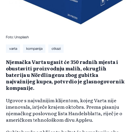
Foto: Unsplash
varta
kompanija
otkazi
Njemačka Varta ugasit će 350 radnih mjesta i
obustaviti proizvodnju malih, okruglih
baterija u Nördlingenu zbog gubitka
najvažnijeg kupca, potvrdio je glasnogovornik
kompanije.
Ugovor s najvažnijim klijentom, kojeg Varta nije
imenovala, istječe krajem oktobra. Prema pisanju
njemačkog poslovnog lista Handelsblatta, riječ je o
američkom tehnološkom divu Appleu.