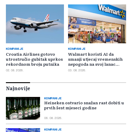
KOMPANIJE
KOMPANIJE
Croatia Airlines gotovo
Walmart koristi AI da
utrostručio gubitak uprkos
smanji utjecaj vremenskih
rekordnom broju putnika
nepogoda na svoj lanac
snabdijevanja
02. 08. 2026.
03. 08. 2026.
Najnovije
KOMPANIJE
Heineken ostvario snažan rast dobiti u
prvih šest mjeseci godine
06. 08. 2026.
KOMPANIJE