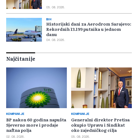
05. 08. 2026.
BIH
Historijski dani za Aerodrom Sarajevo:
Rekordnih 13.199 putnika u jednom
danu
04. 08. 2026.
Najčitanije
KOMPANIJE
KOMPANIJE
BP nakon 60 godina napušta
Generalni direktor Pretisa
Sjeverno more i prodaje
okupio Upravu i Sindikat
naftna polja
oko zajedničkog cilja
02. 08. 2026.
05. 08. 2026.