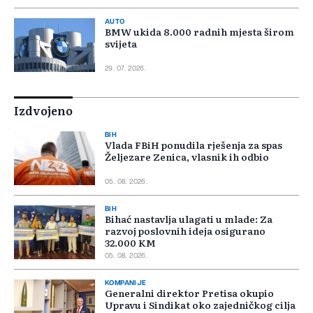
AUTO
BMW ukida 8.000 radnih mjesta širom
svijeta
29. 07. 2026.
Izdvojeno
BIH
Vlada FBiH ponudila rješenja za spas
Željezare Zenica, vlasnik ih odbio
05. 08. 2026.
BIH
Bihać nastavlja ulagati u mlade: Za
razvoj poslovnih ideja osigurano
32.000 KM
05. 08. 2026.
KOMPANIJE
Generalni direktor Pretisa okupio
Upravu i Sindikat oko zajedničkog cilja