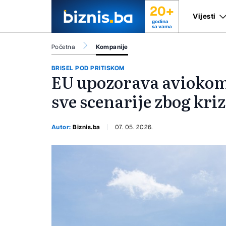
20+
Vijesti
godina
sa vama
Početna
Kompanije
BRISEL POD PRITISKOM
EU upozorava aviokom
sve scenarije zbog kri
Autor:
Biznis.ba
07. 05. 2026.