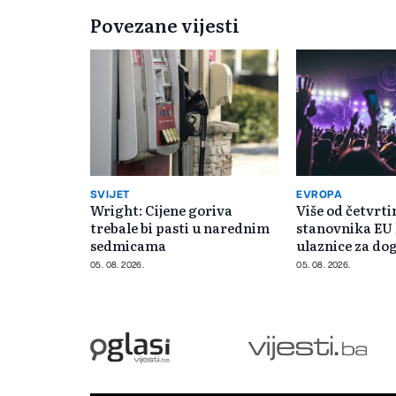
Povezane vijesti
SVIJET
EVROPA
Wright: Cijene goriva
Više od četvrti
trebale bi pasti u narednim
stanovnika EU
sedmicama
ulaznice za do
interneta
05. 08. 2026.
05. 08. 2026.