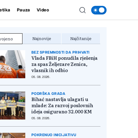
etika
Pauza
Video
Najnovije
Najčitanije
vojeno
BEZ SPREMNOSTI DA PRIHVATI
Vlada FBiH ponudila rješenja
za spas Željezare Zenica,
vlasnik ih odbio
05. 08. 2026.
PODRŠKA GRADA
Bihać nastavlja ulagati u
mlade: Za razvoj poslovnih
ideja osigurano 32.000 KM
05. 08. 2026.
POKRENUO INICIJATIVU