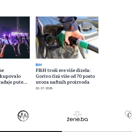
BIH
ne
FBiH troši sve više dizela:
 kupovalo
Gorivo čini više od 70 posto
gađaje putem
uvoza naftnih proizvoda
30. 07. 2026.