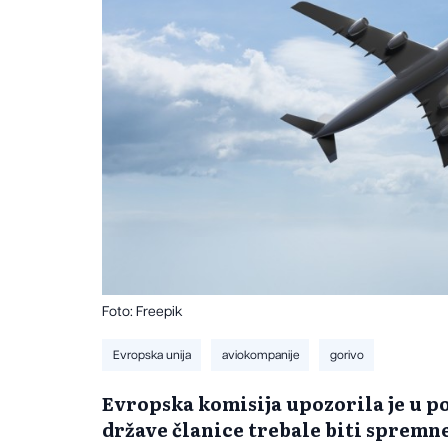
Foto: Freepik
Evropska unija
aviokompanije
gorivo
Evropska komisija upozorila je u po
države članice trebale biti spremne