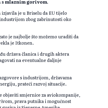
za s mlaznim gorivom.
zjavila je u Briselu da EU tijelo
 industrijom zbog zabrinutosti oko
, zato je najbolje što možemo uraditi da
ekla je Itkonen.
eđu država članica i drugih aktera
agovati na eventualne daljnje
azgovore s industrijom, državama
rgiju, prateći razvoj situacije.
e objaviti smjernice za aviokompanije,
gorivom, prava putnika i mogućnost
g goriva iz Sjeverne Amerike.