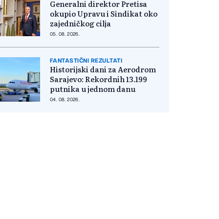
Generalni direktor Pretisa
okupio Upravu i Sindikat oko
zajedničkog cilja
05. 08. 2026.
FANTASTIČNI REZULTATI
Historijski dani za Aerodrom
Sarajevo: Rekordnih 13.199
putnika u jednom danu
04. 08. 2026.