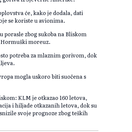
lovstva će, kako je dodala, dati
je se koriste u avionima.
su porasle zbog sukoba na Bliskom
z Hormuški moreuz.
posto potreba za mlaznim gorivom, dok
ljeva.
Evropa mogla uskoro biti suočena s
iskom: KLM je otkazao 160 letova,
cija i hiljade otkazanih letova, dok su
 snizile svoje prognoze zbog teških