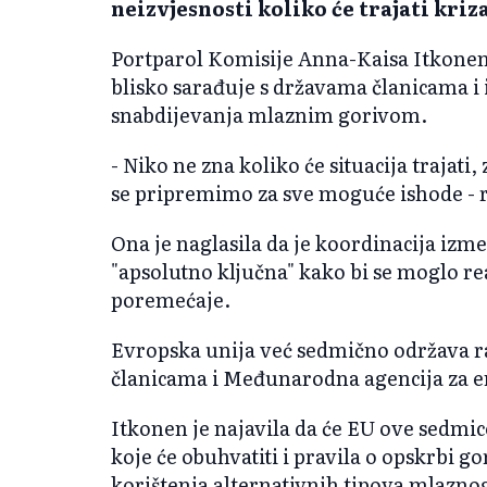
neizvjesnosti koliko će trajati kri
Portparol Komisije Anna-Kaisa Itkonen i
blisko sarađuje s državama članicama i
snabdijevanja mlaznim gorivom.
- Niko ne zna koliko će situacija trajati
se pripremimo za sve moguće ishode - r
Ona je naglasila da je koordinacija izm
"apsolutno ključna" kako bi se moglo re
poremećaje.
Evropska unija već sedmično održava r
članicama i Međunarodna agencija za ene
Itkonen je najavila da će EU ove sedmic
koje će obuhvatiti i pravila o opskrbi 
korištenja alternativnih tipova mlazno