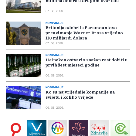
miliona dolara u drugom kvartalu
07. 08. 2026.
KOMPANIJE
Britanija odobrila Paramountovo
preuzimanje Warner Brosa vrijedno
110 milijardi dolara
07. 08. 2026.
KOMPANIJE
Heineken ostvario snažan rast dobiti u
prvih šest mjeseci godine
06. 08. 2026.
KOMPANIJE
Ko su najvrijednije kompanije na
svijetu i koliko vrijede
06. 08. 2026.