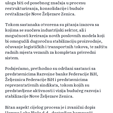
uloga biti od posebnog značaja u procesu
restrukturiranja, konsolidacije i buduće
revitalizacije Nove Željezare Zenica.
Tokom sastanaka otvorena su pitanja izazova sa
kojima se suočava industrijski sektor, ali i
mogućnosti kreiranja novih poslovnih modela koji
bi omogućili dugoročnu stabilizaciju proizvodnje,
očuvanje logističkih i transportnih tokova, te zaštitu
radnih mjesta vezanih za kompletan privredni
sistem.
Podsjećamo, prethodno su održani sastanci sa
predstavnicima Razvojne banke Federacije BiH,
Željeznica Federacije BiH i predstavnicima
reprezentativnih sindikata, tokom kojih su
predstavljene aktivnosti i vizija budućeg razvoja i
stabilizacije Nove Željezare Zenica.
Bitan aspekt cijelog procesa je i zvanični dopis
Uprave Luke Ploče d.d., dostavljen kompaniji