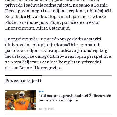
privrede i sačuvala radna mjesta, ne samo u Bosni i
Hercegovini nego i u zemljama regiona, uključujući i
Republiku Hrvatsku. Dopis naših partnera iz Luke
Ploče to najbolje potvrđuje", poručio je direktor
Energoinvesta Mirza Ustamujić.
Energoinvest će i u narednom periodu nastaviti
aktivnosti na okupljanju domaćih i regionalnih
partnera s ciljem stvaranja održivog industrijskog
modela koji će omogućiti novu razvojnu perspektivu
za Novu Željezaru Zenica i kompletan privredni
sistem Bosne i Hercegovine.
Povezane vijesti
BIH
Ultimatum upravi: Radnici Željezare će
se zatvoriti u pogone
07. 08. 2026.