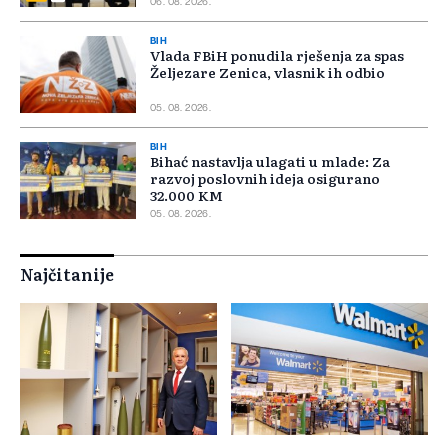
06. 08. 2026.
BIH
Vlada FBiH ponudila rješenja za spas
Željezare Zenica, vlasnik ih odbio
05. 08. 2026.
BIH
Bihać nastavlja ulagati u mlade: Za
razvoj poslovnih ideja osigurano
32.000 KM
05. 08. 2026.
Najčitanije