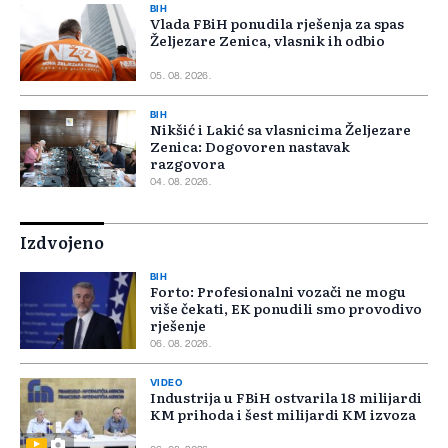
BIH
Vlada FBiH ponudila rješenja za spas
Željezare Zenica, vlasnik ih odbio
05. 08. 2026.
BIH
Nikšić i Lakić sa vlasnicima Željezare
Zenica: Dogovoren nastavak
razgovora
04. 08. 2026.
Izdvojeno
BIH
Forto: Profesionalni vozači ne mogu
više čekati, EK ponudili smo provodivo
rješenje
06. 08. 2026.
VIDEO
Industrija u FBiH ostvarila 18 milijardi
KM prihoda i šest milijardi KM izvoza