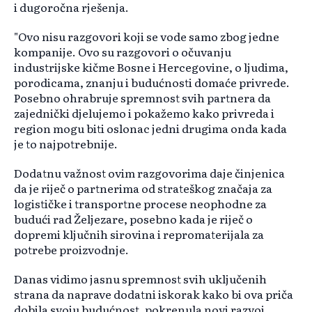
i dugoročna rješenja.
"Ovo nisu razgovori koji se vode samo zbog jedne
kompanije. Ovo su razgovori o očuvanju
industrijske kičme Bosne i Hercegovine, o ljudima,
porodicama, znanju i budućnosti domaće privrede.
Posebno ohrabruje spremnost svih partnera da
zajednički djelujemo i pokažemo kako privreda i
region mogu biti oslonac jedni drugima onda kada
je to najpotrebnije.
Dodatnu važnost ovim razgovorima daje činjenica
da je riječ o partnerima od strateškog značaja za
logističke i transportne procese neophodne za
budući rad Željezare, posebno kada je riječ o
dopremi ključnih sirovina i repromaterijala za
potrebe proizvodnje.
Danas vidimo jasnu spremnost svih uključenih
strana da naprave dodatni iskorak kako bi ova priča
dobila svoju budućnost, pokrenula novi razvoj