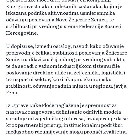
Energoinvest nakon održanih sastanaka, kojim je
iskazana podrška aktivnostima usmjerenim ka
očuvanju poslovanja Nove Željezare Zenica, te
stabilnosti privrednog sistema Federacije Bosne i
Hercegovine.
U dopisu se, između ostalog, navodi kako očuvanje
proizvodnje čelika i stabilnosti poslovanja Željezare
Zenica nadilazi značaj jednog privrednog subjekta,
te da se radi o važnom industrijskom sistemu čije
poslovanje direktno utiče na željeznički, logistički i
transportni sektor, kao i ukupnu ekonomsku
stabilnost i očuvanje radnih mjesta u regionu, javlja
Fena.
Iz Uprave Luke Ploče naglašena je spremnost za
nastavak razgovora i definisanje održivih modela
saradnje od zajedničkog interesa, uz uvjerenje da se
kroz partnerski pristup, institucionalnu podršku i
međusobno razumijevanje mogu pronaći kvalitetna