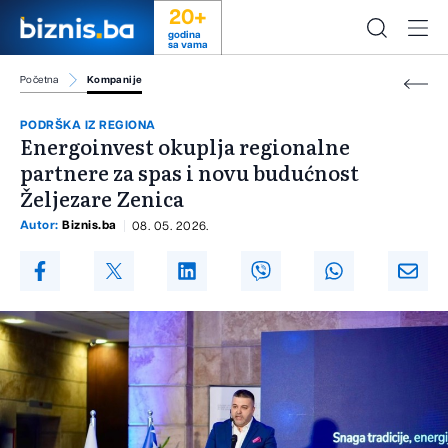
20+
godina
sa vama
Početna
Kompanije
PODRŠKA IZ REGIONA
Energoinvest okuplja regionalne
partnere za spas i novu budućnost
Željezare Zenica
Autor:
Biznis.ba
08. 05. 2026.