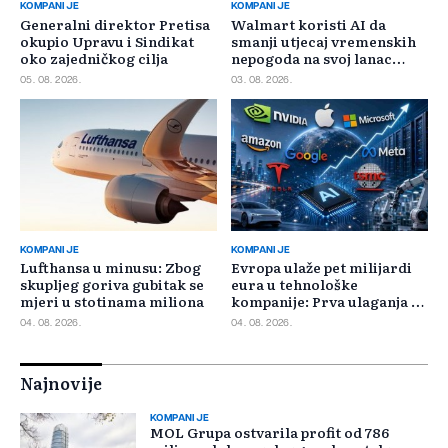
KOMPANIJE
KOMPANIJE
Generalni direktor Pretisa
Walmart koristi AI da
okupio Upravu i Sindikat
smanji utjecaj vremenskih
oko zajedničkog cilja
nepogoda na svoj lanac
snabdijevanja
05. 08. 2026.
03. 08. 2026.
KOMPANIJE
KOMPANIJE
Lufthansa u minusu: Zbog
Evropa ulaže pet milijardi
skupljeg goriva gubitak se
eura u tehnološke
mjeri u stotinama miliona
kompanije: Prva ulaganja na
jesen
04. 08. 2026.
04. 08. 2026.
Najnovije
KOMPANIJE
MOL Grupa ostvarila profit od 786