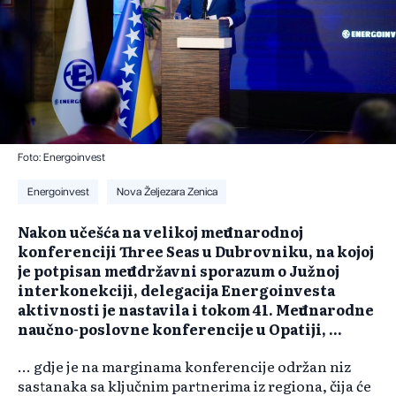
Foto: Energoinvest
Energoinvest
Nova Željezara Zenica
Nakon učešća na velikoj međunarodnoj
konferenciji Three Seas u Dubrovniku, na kojoj
je potpisan međudržavni sporazum o Južnoj
interkonekciji, delegacija Energoinvesta
aktivnosti je nastavila i tokom 41. Međunarodne
naučno-poslovne konferencije u Opatiji, ...
... gdje je na marginama konferencije održan niz
sastanaka sa ključnim partnerima iz regiona, čija će