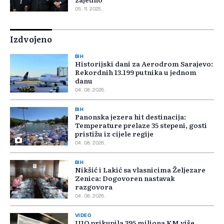
05. 11. 2025.
Izdvojeno
BIH
Historijski dani za Aerodrom Sarajevo:
Rekordnih 13.199 putnika u jednom
danu
04. 08. 2026.
BIH
Panonska jezera hit destinacija:
Temperature prelaze 35 stepeni, gosti
pristižu iz cijele regije
04. 08. 2026.
BIH
Nikšić i Lakić sa vlasnicima Željezare
Zenica: Dogovoren nastavak
razgovora
04. 08. 2026.
VIDEO
UIO prikupila 395 miliona KM više