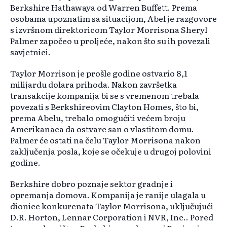
Berkshire Hathawaya od Warren Buffett. Prema
osobama upoznatim sa situacijom, Abel je razgovore
s izvršnom direktoricom Taylor Morrisona Sheryl
Palmer započeo u proljeće, nakon što su ih povezali
savjetnici.
Taylor Morrison je prošle godine ostvario 8,1
milijardu dolara prihoda. Nakon završetka
transakcije kompanija bi se s vremenom trebala
povezati s Berkshireovim Clayton Homes, što bi,
prema Abelu, trebalo omogućiti većem broju
Amerikanaca da ostvare san o vlastitom domu.
Palmer će ostati na čelu Taylor Morrisona nakon
zaključenja posla, koje se očekuje u drugoj polovini
godine.
Berkshire dobro poznaje sektor gradnje i
opremanja domova. Kompanija je ranije ulagala u
dionice konkurenata Taylor Morrisona, uključujući
D.R. Horton, Lennar Corporation i NVR, Inc.. Pored