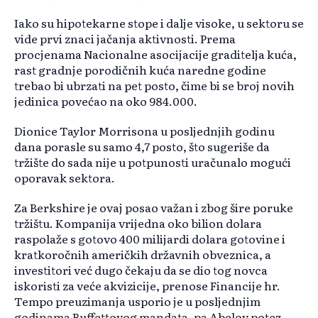
Iako su hipotekarne stope i dalje visoke, u sektoru se
vide prvi znaci jačanja aktivnosti. Prema
procjenama Nacionalne asocijacije graditelja kuća,
rast gradnje porodičnih kuća naredne godine
trebao bi ubrzati na pet posto, čime bi se broj novih
jedinica povećao na oko 984.000.
Dionice Taylor Morrisona u posljednjih godinu
dana porasle su samo 4,7 posto, što sugeriše da
tržište do sada nije u potpunosti uračunalo mogući
oporavak sektora.
Za Berkshire je ovaj posao važan i zbog šire poruke
tržištu. Kompanija vrijedna oko bilion dolara
raspolaže s gotovo 400 milijardi dolara gotovine i
kratkoročnih američkih državnih obveznica, a
investitori već dugo čekaju da se dio tog novca
iskoristi za veće akvizicije, prenose Financije hr.
Tempo preuzimanja usporio je u posljednjim
godinama Buffettovog mandata, pa Abelov potez