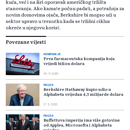
kuća, već i na širi oporavak američkog tržišta
stanovanja. Ako kamate počnu padati, a potražnja za
novim domovima ojača, Berkshire bi mogao ući u
sektor upravo u trenutku kada se tržišni ciklus
okreće u njegovu korist.
Povezane vijesti
KOMPANIJE
Prva farmaceutska kompanija koja
vrijedi bilion dolara
24. 11. 2025.
PAUZA
Berkshire Hathaway kupio udio u
Alphabetu vrijedan 4,3 milijarde dolara
17. 11. 2025.
PAUZA
Buffettova imperija ima više gotovine
od Applea, Microsofta i Alphabeta
zajedno