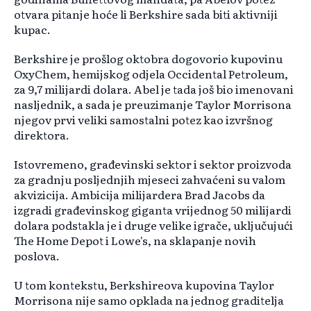
otvara pitanje hoće li Berkshire sada biti aktivniji
kupac.
Berkshire je prošlog oktobra dogovorio kupovinu
OxyChem, hemijskog odjela Occidental Petroleum,
za 9,7 milijardi dolara. Abel je tada još bio imenovani
nasljednik, a sada je preuzimanje Taylor Morrisona
njegov prvi veliki samostalni potez kao izvršnog
direktora.
Istovremeno, građevinski sektor i sektor proizvoda
za gradnju posljednjih mjeseci zahvaćeni su valom
akvizicija. Ambicija milijardera Brad Jacobs da
izgradi građevinskog giganta vrijednog 50 milijardi
dolara podstakla je i druge velike igrače, uključujući
The Home Depot i Lowe's, na sklapanje novih
poslova.
U tom kontekstu, Berkshireova kupovina Taylor
Morrisona nije samo opklada na jednog graditelja