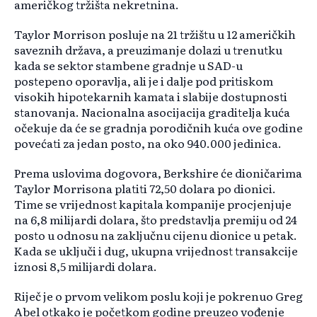
američkog tržišta nekretnina.
Taylor Morrison posluje na 21 tržištu u 12 američkih
saveznih država, a preuzimanje dolazi u trenutku
kada se sektor stambene gradnje u SAD-u
postepeno oporavlja, ali je i dalje pod pritiskom
visokih hipotekarnih kamata i slabije dostupnosti
stanovanja. Nacionalna asocijacija graditelja kuća
očekuje da će se gradnja porodičnih kuća ove godine
povećati za jedan posto, na oko 940.000 jedinica.
Prema uslovima dogovora, Berkshire će dioničarima
Taylor Morrisona platiti 72,50 dolara po dionici.
Time se vrijednost kapitala kompanije procjenjuje
na 6,8 milijardi dolara, što predstavlja premiju od 24
posto u odnosu na zaključnu cijenu dionice u petak.
Kada se uključi i dug, ukupna vrijednost transakcije
iznosi 8,5 milijardi dolara.
Riječ je o prvom velikom poslu koji je pokrenuo Greg
Abel otkako je početkom godine preuzeo vođenje