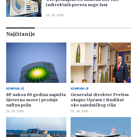
indirektnih poreza nego lani
03. 08. 2026.
Najčitanije
KOMPANIJE
KOMPANIJE
BP nakon 60 godina napušta
Generalni direktor Pretisa
Sjeverno more i prodaje
okupio Upravu i Sindikat
naftna polja
oko zajedničkog cilja
02. 08. 2026.
05. 08. 2026.