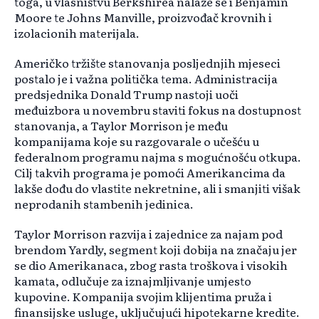
toga, u vlasništvu Berkshirea nalaze se i Benjamin
Moore te Johns Manville, proizvođač krovnih i
izolacionih materijala.
Američko tržište stanovanja posljednjih mjeseci
postalo je i važna politička tema. Administracija
predsjednika Donald Trump nastoji uoči
međuizbora u novembru staviti fokus na dostupnost
stanovanja, a Taylor Morrison je među
kompanijama koje su razgovarale o učešću u
federalnom programu najma s mogućnošću otkupa.
Cilj takvih programa je pomoći Amerikancima da
lakše dođu do vlastite nekretnine, ali i smanjiti višak
neprodanih stambenih jedinica.
Taylor Morrison razvija i zajednice za najam pod
brendom Yardly, segment koji dobija na značaju jer
se dio Amerikanaca, zbog rasta troškova i visokih
kamata, odlučuje za iznajmljivanje umjesto
kupovine. Kompanija svojim klijentima pruža i
finansijske usluge, uključujući hipotekarne kredite.