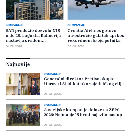
KOMPANIJE
KOMPANIJE
SAD produžio dozvolu NIS-
Croatia Airlines gotovo
u do 28. augusta, Rafinerija
utrostručio gubitak uprkos
nastavlja s radom
rekordnom broju putnika
Ministrica rudarstva i e
01. 08. 2026.
02. 08. 2026.
Najnovije
KOMPANIJE
Generalni direktor Pretisa okupio
Upravu i Sindikat oko zajedničkog cilja
05. 08. 2026.
KOMPANIJE
Austrijske kompanije dolaze na ZEPS
2026: Najmanje 15 firmi najavilo nastup
05. 08. 2026.