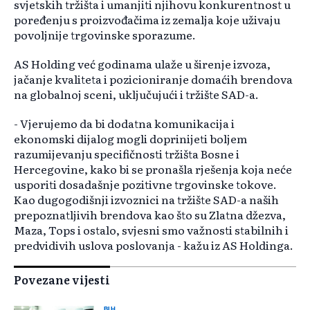
svjetskih tržišta i umanjiti njihovu konkurentnost u
poređenju s proizvođačima iz zemalja koje uživaju
povoljnije trgovinske sporazume.
AS Holding već godinama ulaže u širenje izvoza,
jačanje kvaliteta i pozicioniranje domaćih brendova
na globalnoj sceni, uključujući i tržište SAD-a.
- Vjerujemo da bi dodatna komunikacija i
ekonomski dijalog mogli doprinijeti boljem
razumijevanju specifičnosti tržišta Bosne i
Hercegovine, kako bi se pronašla rješenja koja neće
usporiti dosadašnje pozitivne trgovinske tokove.
Kao dugogodišnji izvoznici na tržište SAD-a naših
prepoznatljivih brendova kao što su Zlatna džezva,
Maza, Tops i ostalo, svjesni smo važnosti stabilnih i
predvidivih uslova poslovanja - kažu iz AS Holdinga.
Povezane vijesti
BIH