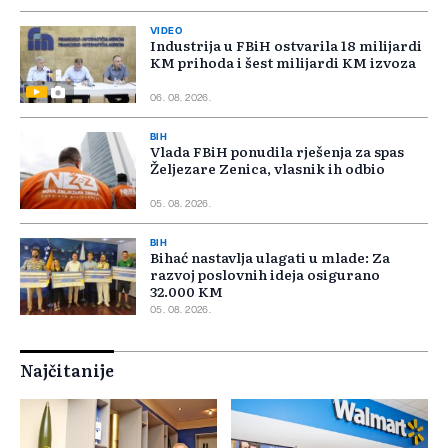
VIDEO
Industrija u FBiH ostvarila 18 milijardi
KM prihoda i šest milijardi KM izvoza
06. 08. 2026.
BIH
Vlada FBiH ponudila rješenja za spas
Željezare Zenica, vlasnik ih odbio
05. 08. 2026.
BIH
Bihać nastavlja ulagati u mlade: Za
razvoj poslovnih ideja osigurano
32.000 KM
05. 08. 2026.
Najčitanije