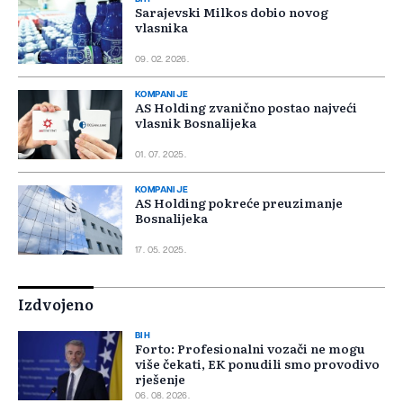
Sarajevski Milkos dobio novog
vlasnika
09. 02. 2026.
KOMPANIJE
AS Holding zvanično postao najveći
vlasnik Bosnalijeka
01. 07. 2025.
KOMPANIJE
AS Holding pokreće preuzimanje
Bosnalijeka
17. 05. 2025.
Izdvojeno
BIH
Forto: Profesionalni vozači ne mogu
više čekati, EK ponudili smo provodivo
rješenje
06. 08. 2026.