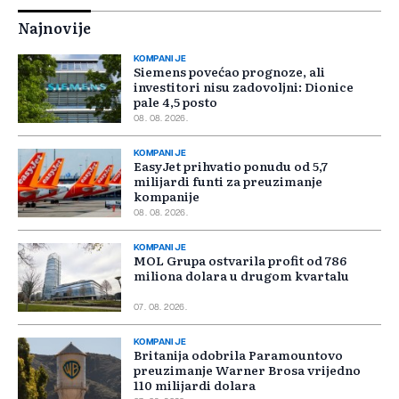
Najnovije
KOMPANIJE
Siemens povećao prognoze, ali
investitori nisu zadovoljni: Dionice
pale 4,5 posto
08. 08. 2026.
KOMPANIJE
EasyJet prihvatio ponudu od 5,7
milijardi funti za preuzimanje
kompanije
08. 08. 2026.
KOMPANIJE
MOL Grupa ostvarila profit od 786
miliona dolara u drugom kvartalu
07. 08. 2026.
KOMPANIJE
Britanija odobrila Paramountovo
preuzimanje Warner Brosa vrijedno
110 milijardi dolara