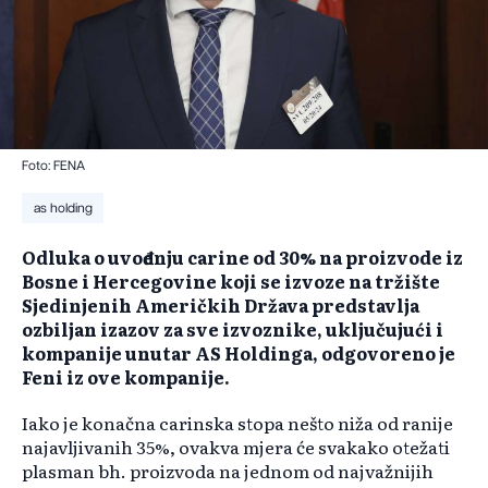
Foto: FENA
as holding
Odluka o uvođenju carine od 30% na proizvode iz
Bosne i Hercegovine koji se izvoze na tržište
Sjedinjenih Američkih Država predstavlja
ozbiljan izazov za sve izvoznike, uključujući i
kompanije unutar AS Holdinga, odgovoreno je
Feni iz ove kompanije.
Iako je konačna carinska stopa nešto niža od ranije
najavljivanih 35%, ovakva mjera će svakako otežati
plasman bh. proizvoda na jednom od najvažnijih