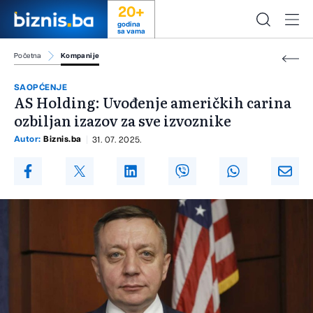
20+
godina
sa vama
Početna
Kompanije
SAOPĆENJE
AS Holding: Uvođenje američkih carina
ozbiljan izazov za sve izvoznike
Autor:
Biznis.ba
31. 07. 2025.