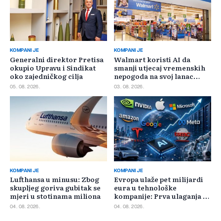
KOMPANIJE
KOMPANIJE
Generalni direktor Pretisa
Walmart koristi AI da
okupio Upravu i Sindikat
smanji utjecaj vremenskih
oko zajedničkog cilja
nepogoda na svoj lanac
snabdijevanja
05. 08. 2026.
03. 08. 2026.
KOMPANIJE
KOMPANIJE
Lufthansa u minusu: Zbog
Evropa ulaže pet milijardi
skupljeg goriva gubitak se
eura u tehnološke
mjeri u stotinama miliona
kompanije: Prva ulaganja na
jesen
04. 08. 2026.
04. 08. 2026.