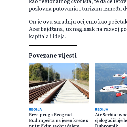
kao regionalnog čvorišta, te da će letov
poslovna putovanja i turizam između dv
On je ovu saradnju ocijenio kao početak
Azerbejdžana, uz naglasak na razvoj pov
kapitala i ideja.
Povezane vijesti
REGIJA
REGIJA
Brza pruga Beograd–
Air Serbia uvo
Budimpešta na jesen kreće s
cjelogodišnje l
putničkim saobraćajem
Dubrovnik