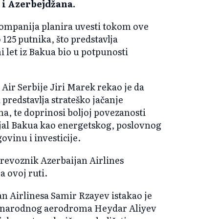
e i Azerbejdžana.
kompanija planira uvesti tokom ove
 125 putnika, što predstavlja
i let iz Bakua bio u potpunosti
 Air Serbije Jiri Marek rekao je da
predstavlja strateško jačanje
a, te doprinosi boljoj povezanosti
cijal Bakua kao energetskog, poslovnog
ovinu i investicije.
prevoznik Azerbaijan Airlines
a ovoj ruti.
n Airlinesa Samir Rzayev istakao je
đunarodnog aerodroma Heydar Aliyev