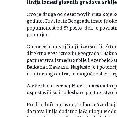
linija između glavnih gradova Srbij
Ovo je druga od deset novih ruta koje 
godine. Prvi let iz Beograda imao je oko
popunjenost od 87 posto, dok je povratn
popunjen.
Govoreći o novoj liniji, izvršni direktor
direktna veza između Beograda i Bakua 
partnerstva između Srbije i Azerbejdžan
Balkana i Kavkaza. Naglasio je i poten
i kulturnog centra, te mogućnosti za trg
Air Serbia i azerbejdžanski nacionalni 
uspostavili su i codeshare partnerstvo n
Predsjednik upravnog odbora Azerbaija
da nova linija dodatno jača ulogu Me