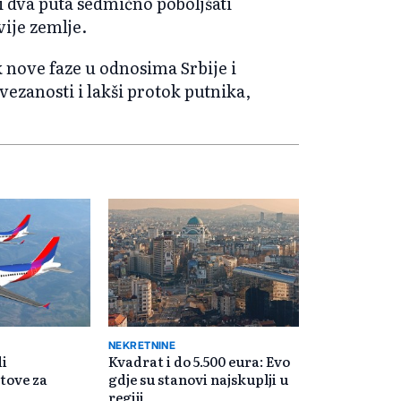
i dva puta sedmično poboljšati
ije zemlje.
 nove faze u odnosima Srbije i
ezanosti i lakši protok putnika,
NEKRETNINE
di
Kvadrat i do 5.500 eura: Evo
etove za
gdje su stanovi najskuplji u
regiji