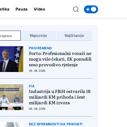
etika
Pauza
Video
Najnovije
Najčitanije
vojeno
PRIVREMENO
Forto: Profesionalni vozači ne
mogu više čekati, EK ponudili
smo provodivo rješenje
06. 08. 2026.
FIA
Industrija u FBiH ostvarila 18
milijardi KM prihoda i šest
milijardi KM izvoza
06. 08. 2026.
BEZ SPREMNOSTI DA PRIHVATI