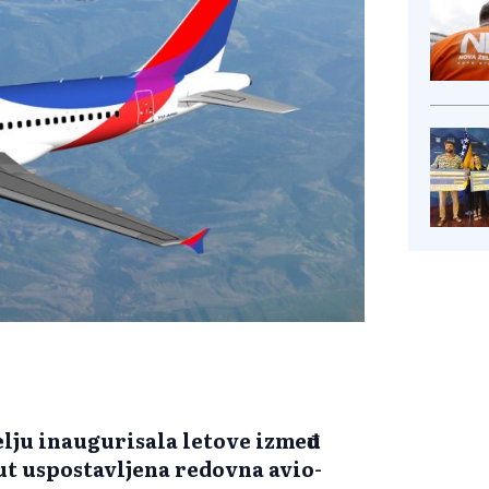
lju inaugurisala letove između
ut uspostavljena redovna avio-