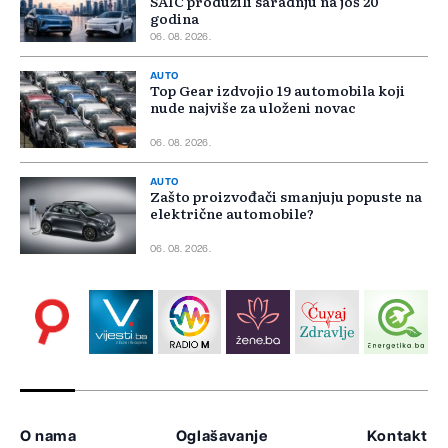
SAIC produžili saradnju na još 20
godina
06. 08. 2026.
AUTO
Top Gear izdvojio 19 automobila koji
nude najviše za uloženi novac
06. 08. 2026.
AUTO
Zašto proizvođači smanjuju popuste na
električne automobile?
06. 08. 2026.
O nama
Oglašavanje
Kontakt