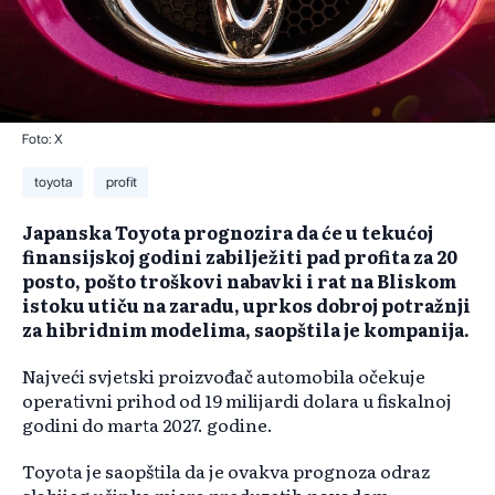
Foto: X
toyota
profit
Japanska Toyota prognozira da će u tekućoj
finansijskoj godini zabilježiti pad profita za 20
posto, pošto troškovi nabavki i rat na Bliskom
istoku utiču na zaradu, uprkos dobroj potražnji
za hibridnim modelima, saopštila je kompanija.
Najveći svjetski proizvođač automobila očekuje
operativni prihod od 19 milijardi dolara u fiskalnoj
godini do marta 2027. godine.
Toyota je saopštila da je ovakva prognoza odraz