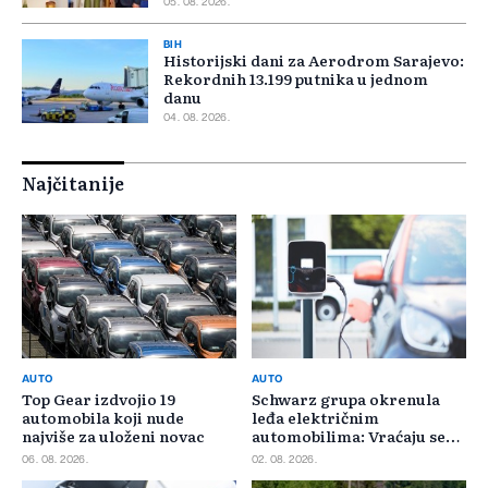
05. 08. 2026.
BIH
Historijski dani za Aerodrom Sarajevo:
Rekordnih 13.199 putnika u jednom
danu
04. 08. 2026.
Najčitanije
AUTO
AUTO
Top Gear izdvojio 19
Schwarz grupa okrenula
automobila koji nude
leđa električnim
najviše za uloženi novac
automobilima: Vraćaju se
benzincima i dizelašima
06. 08. 2026.
02. 08. 2026.