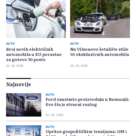
AUTO
AUTO
Broj novih električnih
Na Vilsonovo šetalište stiže
automobila u EU porastao
50 ekskluzivnih automobila
za gotovo 30 posto
02. 08. 2026.
05. 08. 2026.
Najnovije
AUTO
Ford zaustavio proizvodnju u Rumuniji:
Evo šta je stvarni razlog
06. 08. 2026.
AUTO
Uprkos geopolitičkim tenzijama: GM i