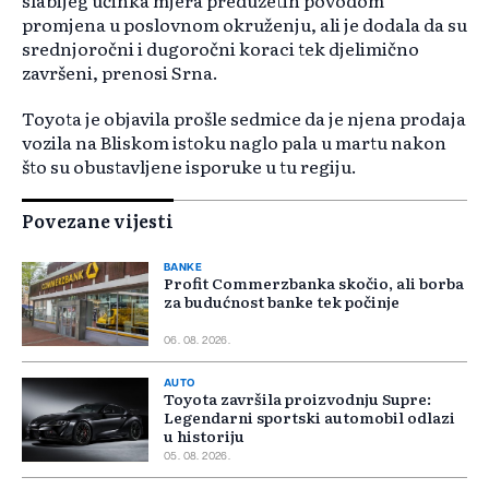
slabijeg učinka mjera preduzetih povodom
promjena u poslovnom okruženju, ali je dodala da su
srednjoročni i dugoročni koraci tek djelimično
završeni, prenosi Srna.
Toyota je objavila prošle sedmice da je njena prodaja
vozila na Bliskom istoku naglo pala u martu nakon
što su obustavljene isporuke u tu regiju.
Povezane vijesti
BANKE
Profit Commerzbanka skočio, ali borba
za budućnost banke tek počinje
06. 08. 2026.
AUTO
Toyota završila proizvodnju Supre:
Legendarni sportski automobil odlazi
u historiju
05. 08. 2026.