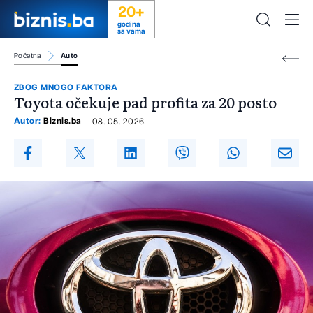
20+
godina
sa vama
Početna
Auto
ZBOG MNOGO FAKTORA
Toyota očekuje pad profita za 20 posto
Autor:
Biznis.ba
08. 05. 2026.