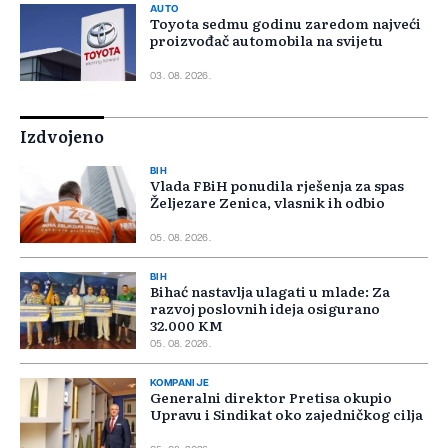
AUTO
Toyota sedmu godinu zaredom najveći
proizvođač automobila na svijetu
03. 08. 2026.
Izdvojeno
BIH
Vlada FBiH ponudila rješenja za spas
Željezare Zenica, vlasnik ih odbio
05. 08. 2026.
BIH
Bihać nastavlja ulagati u mlade: Za
razvoj poslovnih ideja osigurano
32.000 KM
05. 08. 2026.
KOMPANIJE
Generalni direktor Pretisa okupio
Upravu i Sindikat oko zajedničkog cilja