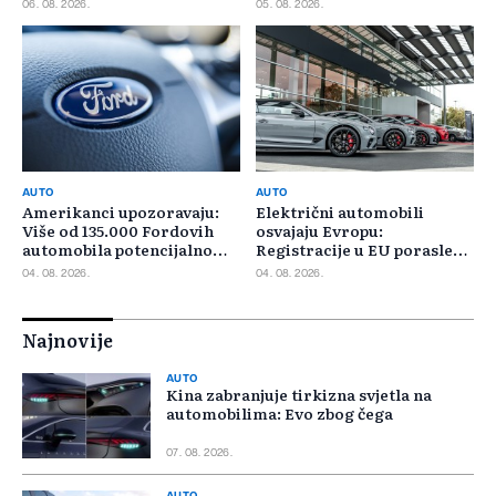
06. 08. 2026.
05. 08. 2026.
AUTO
AUTO
Amerikanci upozoravaju:
Električni automobili
Više od 135.000 Fordovih
osvajaju Evropu:
automobila potencijalno
Registracije u EU porasle
rizično
gotovo 30 posto
04. 08. 2026.
04. 08. 2026.
Najnovije
AUTO
Kina zabranjuje tirkizna svjetla na
automobilima: Evo zbog čega
07. 08. 2026.