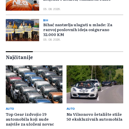
05. 08. 2026.
BIH
Bihać nastavlja ulagati u mlade: Za
razvoj poslovnih ideja osigurano
32.000 KM
05. 08. 2026.
Najčitanije
AUTO
AUTO
Top Gear izdvojio 19
Na Vilsonovo šetalište stiže
automobila koji nude
50 ekskluzivnih automobila
najviše za uloženi novac