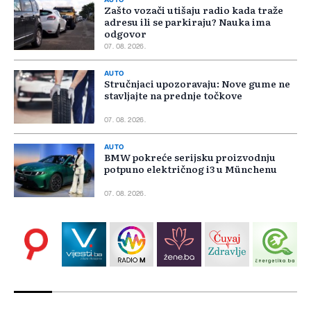
AUTO
Zašto vozači utišaju radio kada traže
adresu ili se parkiraju? Nauka ima
odgovor
07. 08. 2026.
AUTO
Stručnjaci upozoravaju: Nove gume ne
stavljajte na prednje točkove
07. 08. 2026.
AUTO
BMW pokreće serijsku proizvodnju
potpuno električnog i3 u Münchenu
07. 08. 2026.