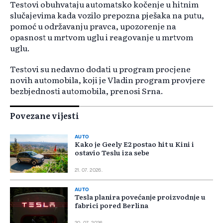
Testovi obuhvataju automatsko kočenje u hitnim
slučajevima kada vozilo prepozna pješaka na putu,
pomoć u održavanju pravca, upozorenje na
opasnost u mrtvom uglu i reagovanje u mrtvom
uglu.
Testovi su nedavno dodati u program procjene
novih automobila, koji je Vladin program provjere
bezbjednosti automobila, prenosi Srna.
Povezane vijesti
AUTO
Kako je Geely E2 postao hit u Kini i
ostavio Teslu iza sebe
21. 07. 2026.
AUTO
Tesla planira povećanje proizvodnje u
fabrici pored Berlina