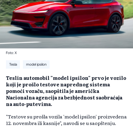
Foto: X
Tesla
model ipsilon
Teslin automobil "model ipsilon" prvo je vozilo
koji je prošlo testove naprednog sistema
pomoći vozaču, saopštila je američka
Nacionalna agencija za bezbjednost saobraćaja
na auto-putevima.
"Testove su prošla vozila 'model ipsilon' proizvedena
12. novembra ili kasnije", navodi se u saopštenju.