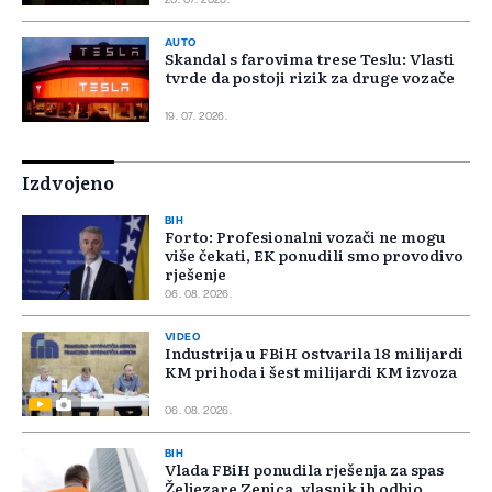
20. 07. 2026.
AUTO
Skandal s farovima trese Teslu: Vlasti
tvrde da postoji rizik za druge vozače
19. 07. 2026.
Izdvojeno
BIH
Forto: Profesionalni vozači ne mogu
više čekati, EK ponudili smo provodivo
rješenje
06. 08. 2026.
VIDEO
Industrija u FBiH ostvarila 18 milijardi
KM prihoda i šest milijardi KM izvoza
06. 08. 2026.
BIH
Vlada FBiH ponudila rješenja za spas
Željezare Zenica, vlasnik ih odbio