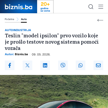
20+
godina
sa vama
Početna
Auto
AUTOINDUSTRIJA
Teslin "model ipsilon" prvo vozilo koje
je prošlo testove novog sistema pomoći
vozača
Autor:
Biznis.ba
09. 05. 2026.