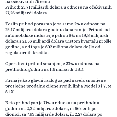
na očekivanih 76 centi
Prihod: 25,71 milijardi dolara u odnosu na očekivanih
27,26 milijardi dolara
Teslin prihod porastao je za samo 2% u odnosu na
25,17 milijardi dolara godinu dana ranije. Prihodi od
automobilske industrije pali su 8% na 19,8 milijardi
dolara s 21,56 milijardi dolara u istom kvartalu prošle
godine, a od toga je 692 miliona dolara došlo od
regulatornih kredita.
Operativni prihod smanjen je 23% u odnosu na
prethodnu godinu na 1,6 milijardi USD.
Firma je kao glavni razlog za pad navela smanjene
prosječne prodajne cijene svojih linija Model 3 i Y, te
S i X.
Neto prihod pao je 71% u odnosu na prethodnu
godinu na 2,32 milijarde dolara, ili 66 centi po
dionici, sa 7,93 milijarde dolara, ili 2,27 dolara po