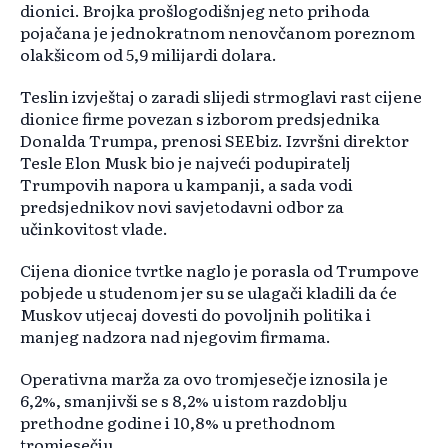
dionici. Brojka prošlogodišnjeg neto prihoda
pojačana je jednokratnom nenovčanom poreznom
olakšicom od 5,9 milijardi dolara.
Teslin izvještaj o zaradi slijedi strmoglavi rast cijene
dionice firme povezan s izborom predsjednika
Donalda Trumpa, prenosi SEEbiz. Izvršni direktor
Tesle Elon Musk bio je najveći podupiratelj
Trumpovih napora u kampanji, a sada vodi
predsjednikov novi savjetodavni odbor za
učinkovitost vlade.
Cijena dionice tvrtke naglo je porasla od Trumpove
pobjede u studenom jer su se ulagači kladili da će
Muskov utjecaj dovesti do povoljnih politika i
manjeg nadzora nad njegovim firmama.
Operativna marža za ovo tromjesečje iznosila je
6,2%, smanjivši se s 8,2% u istom razdoblju
prethodne godine i 10,8% u prethodnom
tromjesečju.