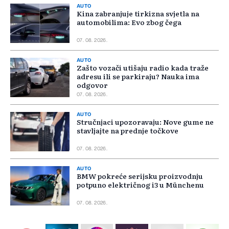
AUTO
Kina zabranjuje tirkizna svjetla na
automobilima: Evo zbog čega
07. 08. 2026.
AUTO
Zašto vozači utišaju radio kada traže
adresu ili se parkiraju? Nauka ima
odgovor
07. 08. 2026.
AUTO
Stručnjaci upozoravaju: Nove gume ne
stavljajte na prednje točkove
07. 08. 2026.
AUTO
BMW pokreće serijsku proizvodnju
potpuno električnog i3 u Münchenu
07. 08. 2026.