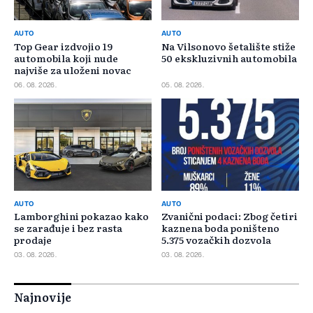
AUTO
AUTO
Top Gear izdvojio 19
Na Vilsonovo šetalište stiže
automobila koji nude
50 ekskluzivnih automobila
najviše za uloženi novac
06. 08. 2026.
05. 08. 2026.
AUTO
AUTO
Lamborghini pokazao kako
Zvanični podaci: Zbog četiri
se zarađuje i bez rasta
kaznena boda poništeno
prodaje
5.375 vozačkih dozvola
03. 08. 2026.
03. 08. 2026.
Najnovije