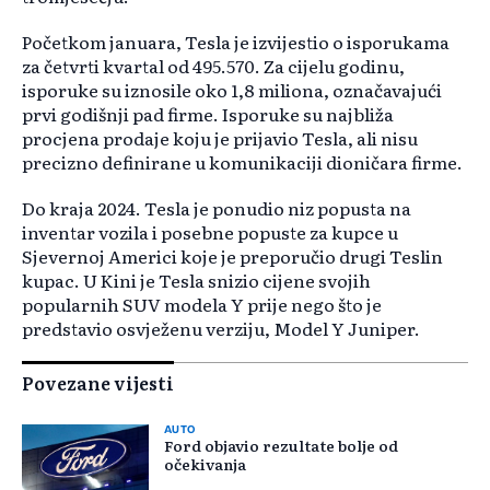
Početkom januara, Tesla je izvijestio o isporukama
za četvrti kvartal od 495.570. Za cijelu godinu,
isporuke su iznosile oko 1,8 miliona, označavajući
prvi godišnji pad firme. Isporuke su najbliža
procjena prodaje koju je prijavio Tesla, ali nisu
precizno definirane u komunikaciji dioničara firme.
Do kraja 2024. Tesla je ponudio niz popusta na
inventar vozila i posebne popuste za kupce u
Sjevernoj Americi koje je preporučio drugi Teslin
kupac. U Kini je Tesla snizio cijene svojih
popularnih SUV modela Y prije nego što je
predstavio osvježenu verziju, Model Y Juniper.
Povezane vijesti
AUTO
Ford objavio rezultate bolje od
očekivanja