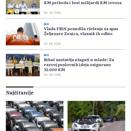
KM prihoda i šest milijardi KM izvoza
06. 08. 2026.
BIH
Vlada FBiH ponudila rješenja za spas
Željezare Zenica, vlasnik ih odbio
05. 08. 2026.
BIH
Bihać nastavlja ulagati u mlade: Za
razvoj poslovnih ideja osigurano
32.000 KM
05. 08. 2026.
Najčitanije