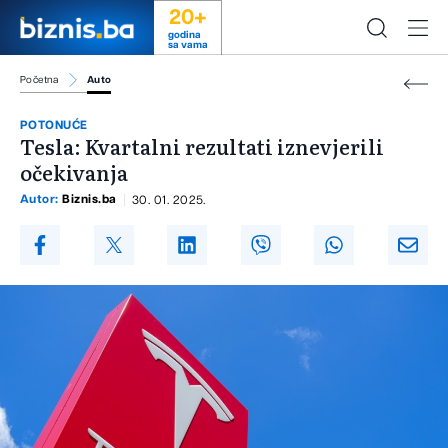
20+
godina
sa vama
Početna
Auto
POTONUĆE
Tesla: Kvartalni rezultati iznevjerili
očekivanja
Autor:
Biznis.ba
30. 01. 2025.