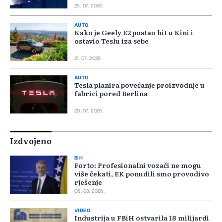
29. 07. 2026.
AUTO
Kako je Geely E2 postao hit u Kini i
ostavio Teslu iza sebe
21. 07. 2026.
AUTO
Tesla planira povećanje proizvodnje u
fabrici pored Berlina
20. 07. 2026.
Izdvojeno
BIH
Forto: Profesionalni vozači ne mogu
više čekati, EK ponudili smo provodivo
rješenje
06. 08. 2026.
VIDEO
Industrija u FBiH ostvarila 18 milijardi