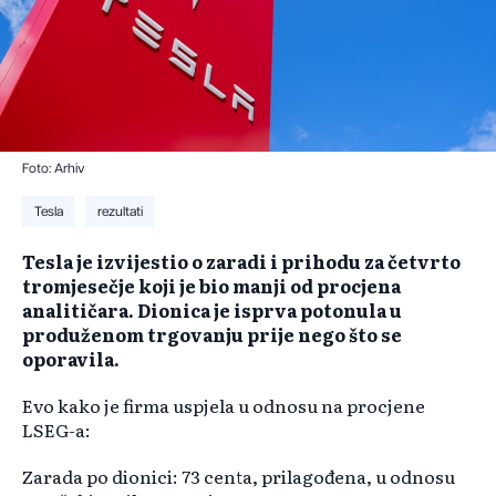
Foto: Arhiv
Tesla
rezultati
Tesla je izvijestio o zaradi i prihodu za četvrto
tromjesečje koji je bio manji od procjena
analitičara. Dionica je isprva potonula u
produženom trgovanju prije nego što se
oporavila.
Evo kako je firma uspjela u odnosu na procjene
LSEG-a:
Zarada po dionici: 73 centa, prilagođena, u odnosu