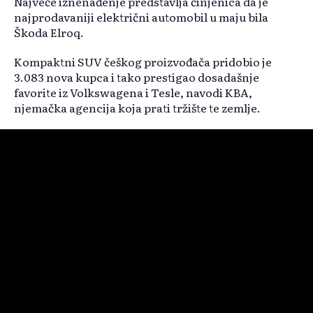
Najveće iznenađenje predstavlja činjenica da je
najprodavaniji električni automobil u maju bila
Škoda Elroq.
Kompaktni SUV češkog proizvođača pridobio je
3.083 nova kupca i tako prestigao dosadašnje
favorite iz Volkswagena i Tesle, navodi KBA,
njemačka agencija koja prati tržište te zemlje.