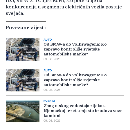
ID.7, BMW X1 i Cupra Born, što potvrđuje da
konkurencija u segmentu električnih vozila postaje
sve jača.
Povezane vijesti
AUTO
Od BMW-a do Volkswagena: Ko
zapravo kontroliše svjetske
automobilske marke?
09. 08. 2026.
AUTO
Od BMW-a do Volkswagena: Ko
zapravo kontroliše svjetske
automobilske marke?
09. 08. 2026.
EVROPA
Zbog niskog vodostaja rijeka u
Njemačkoj teret umjesto brodova voze
kamioni
09. 08. 2026.