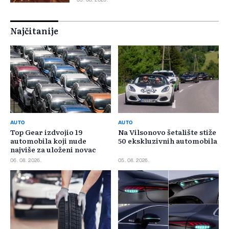
05. 08. 2026.
Najčitanije
AUTO
AUTO
Top Gear izdvojio 19
Na Vilsonovo šetalište stiže
automobila koji nude
50 ekskluzivnih automobila
najviše za uloženi novac
06. 08. 2026.
05. 08. 2026.