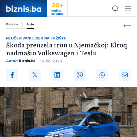
20+
godina
sa vama
Početna
Auto
NEOČEKIVANI LIDER NA TRŽIŠTU
Škoda preuzela tron u Njemačkoj: Elroq
nadmašio Volkswagen i Teslu
Autor:
Biznis.ba
15. 06. 2026.