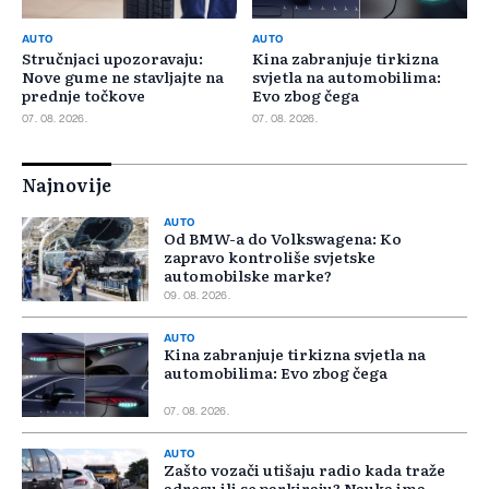
AUTO
AUTO
Stručnjaci upozoravaju:
Kina zabranjuje tirkizna
Nove gume ne stavljajte na
svjetla na automobilima:
prednje točkove
Evo zbog čega
07. 08. 2026.
07. 08. 2026.
Najnovije
AUTO
Od BMW-a do Volkswagena: Ko
zapravo kontroliše svjetske
automobilske marke?
09. 08. 2026.
AUTO
Kina zabranjuje tirkizna svjetla na
automobilima: Evo zbog čega
07. 08. 2026.
AUTO
Zašto vozači utišaju radio kada traže
adresu ili se parkiraju? Nauka ima