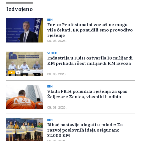
Izdvojeno
BIH
Forto: Profesionalni vozači ne mogu
više čekati, EK ponudili smo provodivo
rješenje
06. 08. 2026.
VIDEO
Industrija u FBiH ostvarila 18 milijardi
KM prihoda i šest milijardi KM izvoza
06. 08. 2026.
BIH
Vlada FBiH ponudila rješenja za spas
Željezare Zenica, vlasnik ih odbio
05. 08. 2026.
BIH
Bihać nastavlja ulagati u mlade: Za
razvoj poslovnih ideja osigurano
32.000 KM