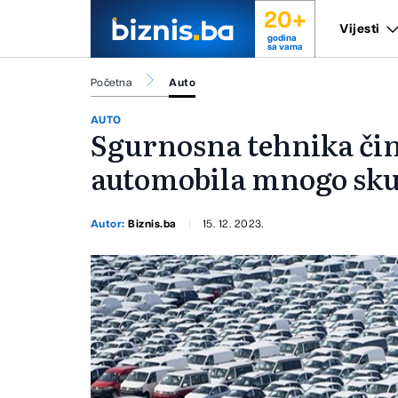
20+
Vijesti
godina
sa vama
Početna
Auto
AUTO
Sgurnosna tehnika čin
automobila mnogo sk
Autor:
Biznis.ba
15. 12. 2023.