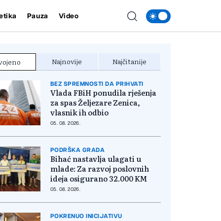
etika
Pauza
Video
Najnovije
Najčitanije
vojeno
BEZ SPREMNOSTI DA PRIHVATI
Vlada FBiH ponudila rješenja
za spas Željezare Zenica,
vlasnik ih odbio
05. 08. 2026.
PODRŠKA GRADA
Bihać nastavlja ulagati u
mlade: Za razvoj poslovnih
ideja osigurano 32.000 KM
05. 08. 2026.
POKRENUO INICIJATIVU