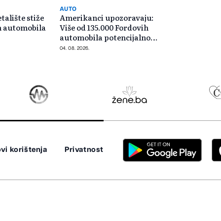
AUTO
talište stiže
Amerikanci upozoravaju:
h automobila
Više od 135.000 Fordovih
automobila potencijalno
rizično
04. 08. 2026.
vi korištenja
Privatnost