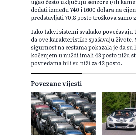
ugao često uključuju senzore i/ili kam
dodati između 740 i 1600 dolara na cij
predstavljati 70,8 posto troškova samo
Iako takvi sistemi svakako povećavaju 
da ove karakteristike spašavaju živote. 
sigurnost na cestama pokazala je da s
kočenjem u nuždi imali 43 posto nižu st
povredama bili su niži za 42 posto.
Povezane vijesti