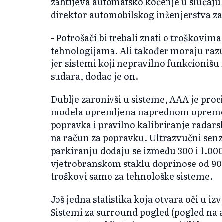
zahtijeva automatsko kočenje u slučaju
direktor automobilskog inženjerstva z
- Potrošači bi trebali znati o troškovim
tehnologijama. Ali također moraju raz
jer sistemi koji nepravilno funkcioni
sudara, dodao je on.
Dublje zaronivši u sisteme, AAA je procij
modela opremljena naprednom opremo
popravka i pravilno kalibriranje radars
na račun za popravku. Ultrazvučni senzo
parkiranju dodaju se između 300 i 1.00
vjetrobranskom staklu doprinose od 900
troškovi samo za tehnološke sisteme.
Još jedna statistika koja otvara oči u iz
Sistemi za surround pogled (pogled na a