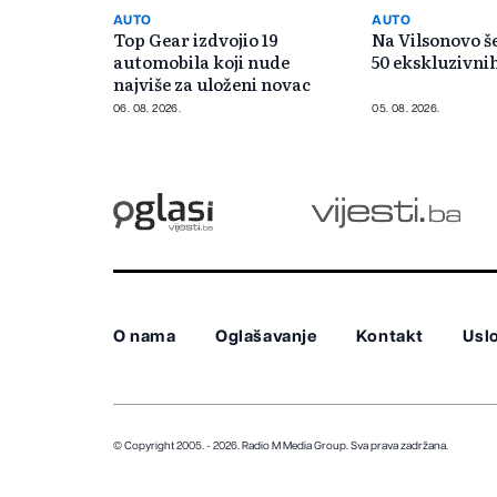
AUTO
AUTO
Top Gear izdvojio 19
Na Vilsonovo še
automobila koji nude
50 ekskluzivni
najviše za uloženi novac
06. 08. 2026.
05. 08. 2026.
O nama
Oglašavanje
Kontakt
Uslo
© Copyright 2005. - 2026. Radio M Media Group.
Sva prava zadržana.