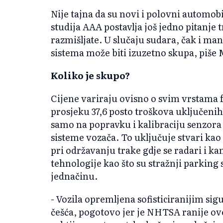
Nije tajna da su novi i polovni automobi
studija AAA postavlja još jedno pitanj
razmišljate. U slučaju sudara, čak i ma
sistema može biti izuzetno skupa, piše 
Koliko je skupo?
Cijene variraju ovisno o svim vrstama fa
prosjeku 37,6 posto troškova uključeni
samo na popravku i kalibraciju senzora
sisteme vozača. To uključuje stvari ka
pri održavanju trake gdje se radari i kam
tehnologije kao što su stražnji parking
jednačinu.
- Vozila opremljena sofisticiranijim s
češća, pogotovo jer je NHTSA ranije ove