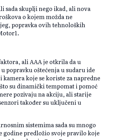
li sada skuplji nego ikad, ali nova
e troškova o kojem možda ne
njeg, popravka ovih tehnoloških
Motor1.
ktora, ali AAA je otkrila da u
h u popravku oštećenja u sudaru ide
 i kamera koje se koriste za napredne
o što su dinamički tempomat i pomoć
ere pozivaju na akciju, ali starije
 senzori također su uključeni u
igurnosnim sistemima sada su mnogo
 godine predložio svoje pravilo koje