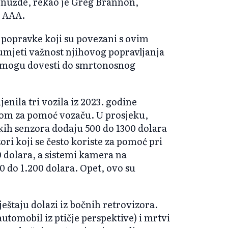
 nužde, rekao je Greg Brannon,
a AAA.
a popravke koji su povezani s ovim
umjeti važnost njihovog popravljanja
šu mogu dovesti do smrtonosnog
enila tri vozila iz 2023. godine
m za pomoć vozaču. U prosjeku,
kih senzora dodaju 500 do 1300 dolara
ri koji se često koriste za pomoć pri
0 dolara, a sistemi kamera na
 do 1.200 dolara. Opet, ovo su
vještaju dolazi iz bočnih retrovizora.
utomobil iz ptičje perspektive) i mrtvi