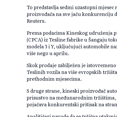
To predstavlja sedmi uzastopni mjesec 
proizvođača na sve jaču konkurenciju 
Reuters.
Prema podacima Kineskog udruženja pr
(CPCA) iz Tesline fabrike u Šangaju to
modela 3 i Y, uključujući automobile na
više nego u aprilu.
Skok prodaje zabilježen je istovremeno 
Teslinih vozila na više evropskih tržišta
prethodnim mjesecima.
S druge strane, kineski proizvođač aut
prisustvo na međunarodnim tržištima,
pojačava konkurentski pritisak na str
Analitičari navode da se tržišna utakmi