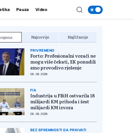
etika
Pauza
Video
Najnovije
Najčitanije
vojeno
PRIVREMENO
Forto: Profesionalni vozači ne
mogu više čekati, EK ponudili
smo provodivo rješenje
06. 08. 2026.
FIA
Industrija u FBiH ostvarila 18
milijardi KM prihoda i šest
milijardi KM izvoza
06. 08. 2026.
BEZ SPREMNOSTI DA PRIHVATI