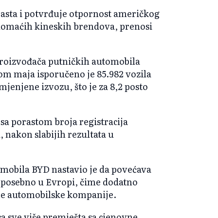
rasta i potvrđuje otpornost američkog
domaćih kineskih brendova, prenosi
oizvođača putničkih automobila
kom maja isporučeno je 85.982 vozila
mjenjene izvozu, što je za 8,2 posto
sa porastom broja registracija
, nakon slabijih rezultata u
omobila BYD nastavio je da povećava
 posebno u Evropi, čime dodatno
ane automobilske kompanije.
ca sve više premješta sa cjenovne