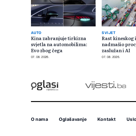
AUTO
SVIJET
Kina zabranjuje tirkizna
Rast kineskog i
svjetla na automobilima:
nadmašio proc
Evo zbog čega
zaslužan i AI
07. 08. 2026.
07. 08. 2026.
O nama
Oglašavanje
Kontakt
Uslo