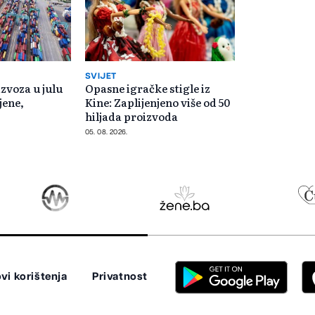
SVIJET
zvoza u julu
Opasne igračke stigle iz
jene,
Kine: Zaplijenjeno više od 50
hiljada proizvoda
05. 08. 2026.
vi korištenja
Privatnost