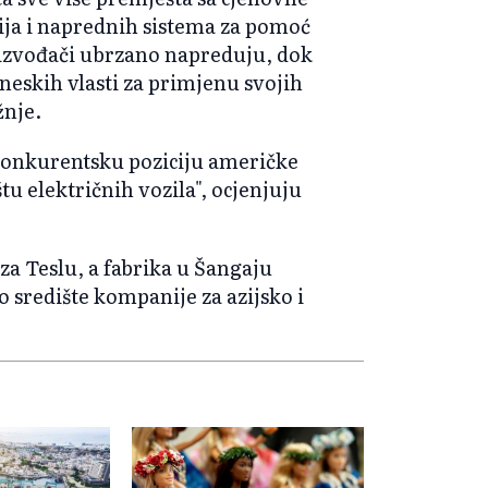
ija i naprednih sistema za pomoć
izvođači ubrzano napreduju, dok
neskih vlasti za primjenu svojih
žnje.
 konkurentsku poziciju američke
u električnih vozila", ocjenjuju
 za Teslu, a fabrika u Šangaju
o središte kompanije za azijsko i