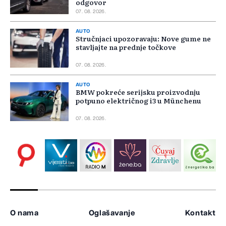
odgovor
07. 08. 2026.
AUTO
Stručnjaci upozoravaju: Nove gume ne
stavljajte na prednje točkove
07. 08. 2026.
AUTO
BMW pokreće serijsku proizvodnju
potpuno električnog i3 u Münchenu
07. 08. 2026.
O nama
Oglašavanje
Kontakt