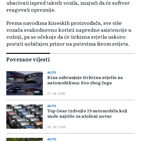
ubacivati ispred takvih vozila, znajući da će softver
reagovati opreznije.
Prema navodima kineskih proizvođača, sve više
vozača svakodnevno koristi napredne asistencije u
vožnji, pa se očekuje da će tirkizna svjetla uskoro
postati uobičajen prizor na putevima širom svijeta.
Povezane vijesti
AUTO
Kina zabranjuje tirkizna svjetla na
automobilima: Evo zbog čega
07. 08. 2026.
AUTO
Top Gear izdvojio 19 automobila koji
nude najviše za uloženi novac
06. 08. 2026.
AUTO