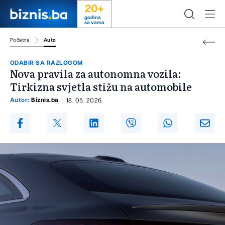
20+
godina
sa vama
Početna
Auto
ODABIR SA RAZLOGOM
Nova pravila za autonomna vozila:
Tirkizna svjetla stižu na automobile
Autor:
Biznis.ba
18. 05. 2026.