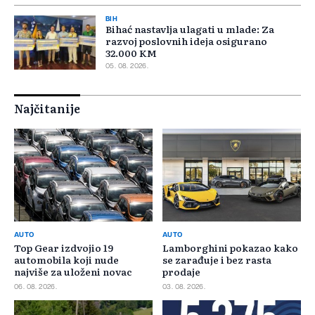
BIH
Bihać nastavlja ulagati u mlade: Za
razvoj poslovnih ideja osigurano
32.000 KM
05. 08. 2026.
Najčitanije
AUTO
AUTO
Top Gear izdvojio 19
Lamborghini pokazao kako
automobila koji nude
se zarađuje i bez rasta
najviše za uloženi novac
prodaje
06. 08. 2026.
03. 08. 2026.