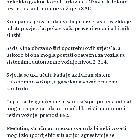
nekoliko godina koristi tirkizna LED svjetla tokom
testiranja autonomne vožnje u SAD.
Kompanija je izabrala ovu boju jer se jasno razlikuje
od stop-svjetala, pokazivača pravca i rotacija hitnih
službi.
Sada Kina ubrzano širi upotrebu ovih svjetala, a
uskoro bi ona mogla postati obavezna za vozila sa
sistemima autonomne vožnje nivoa 2, 3 i 4.
Svjetla se uključuju kada je aktiviran sistem
autonomne vožnje, a gase kada vozač preuzme
kontrolu.
Cilj je da drugi učesnici u saobraćaju i policija odmah
mogu prepoznati da automobil koristi autonomni
režim vožnje, prenosi B92.
Međutim, stručnjaci upozoravaju da bi neki vozači
mogli zloupotrijebiti situaciju i agresivnije se