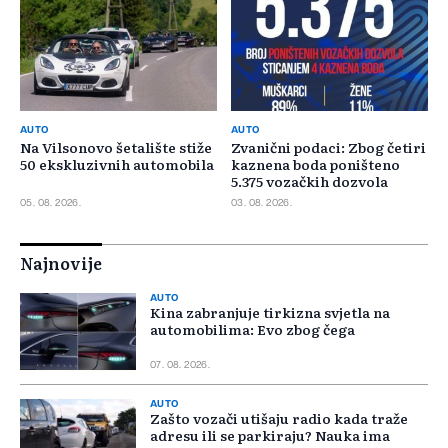
AUTO
AUTO
Na Vilsonovo šetalište stiže
Zvanični podaci: Zbog četiri
50 ekskluzivnih automobila
kaznena boda poništeno
5.375 vozačkih dozvola
05. 08. 2026.
03. 08. 2026.
Najnovije
AUTO
Kina zabranjuje tirkizna svjetla na
automobilima: Evo zbog čega
07. 08. 2026.
AUTO
Zašto vozači utišaju radio kada traže
adresu ili se parkiraju? Nauka ima