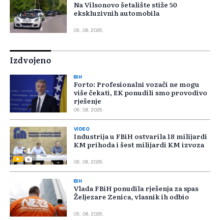
Na Vilsonovo šetalište stiže 50
ekskluzivnih automobila
05. 08. 2026.
Izdvojeno
BIH
Forto: Profesionalni vozači ne mogu
više čekati, EK ponudili smo provodivo
rješenje
06. 08. 2026.
VIDEO
Industrija u FBiH ostvarila 18 milijardi
KM prihoda i šest milijardi KM izvoza
06. 08. 2026.
BIH
Vlada FBiH ponudila rješenja za spas
Željezare Zenica, vlasnik ih odbio
05. 08. 2026.