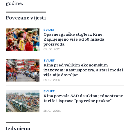
godine.
Povezane vijesti
SVIJET
Opasne igračke stigle iz Kine:
Zaplijenjeno više od 50 hiljada
proizvoda
05. 08. 2026.
SVIJET
Kina pred velikim ekonomskim
izazovom: Rast usporava, a stari model
više nije dovoljan
28. 07. 2026.
SVIJET
Kina pozvala SAD da ukinu jednostrane
tarife i isprave "pogrešne prakse"
28. 07. 2026.
Izdvojeno