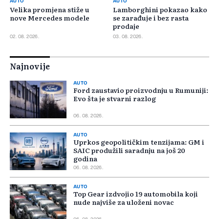
AUTO
AUTO
Velika promjena stiže u
Lamborghini pokazao kako
nove Mercedes modele
se zarađuje i bez rasta
prodaje
02. 08. 2026.
03. 08. 2026.
Najnovije
AUTO
Ford zaustavio proizvodnju u Rumuniji:
Evo šta je stvarni razlog
06. 08. 2026.
AUTO
Uprkos geopolitičkim tenzijama: GM i
SAIC produžili saradnju na još 20
godina
06. 08. 2026.
AUTO
Top Gear izdvojio 19 automobila koji
nude najviše za uloženi novac