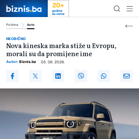
20+
godina
sa vama
Početna
Auto
NEOBIČNO
Nova kineska marka stiže u Evropu,
morali su da promijene ime
Autor:
Biznis.ba
03. 06. 2026.