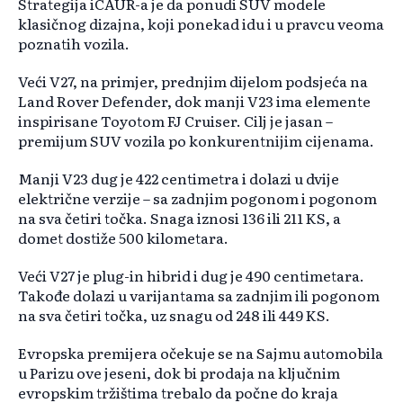
Strategija iCAUR-a je da ponudi SUV modele
klasičnog dizajna, koji ponekad idu i u pravcu veoma
poznatih vozila.
Veći V27, na primjer, prednjim dijelom podsjeća na
Land Rover Defender, dok manji V23 ima elemente
inspirisane Toyotom FJ Cruiser. Cilj je jasan –
premijum SUV vozila po konkurentnijim cijenama.
Manji V23 dug je 422 centimetra i dolazi u dvije
električne verzije – sa zadnjim pogonom i pogonom
na sva četiri točka. Snaga iznosi 136 ili 211 KS, a
domet dostiže 500 kilometara.
Veći V27 je plug-in hibrid i dug je 490 centimetara.
Takođe dolazi u varijantama sa zadnjim ili pogonom
na sva četiri točka, uz snagu od 248 ili 449 KS.
Evropska premijera očekuje se na Sajmu automobila
u Parizu ove jeseni, dok bi prodaja na ključnim
evropskim tržištima trebalo da počne do kraja