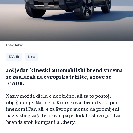
Foto: Arhiv
iCAUR
Kina
Još jedan kineski automobilski brend sprema
se za ulazak na evropsko tržište, a zove se
iCAUR.
Naziv možda djeluje neobično, ali za to postoji
objašnjenje. Naime, u Kini se ovaj brend vodi pod
imenom iCar, ali je za Evropu morao da promijeni
naziv zbog zaštite prava, pa je dodato slovo „u“. Iza
brenda stoji kompanija Chery.