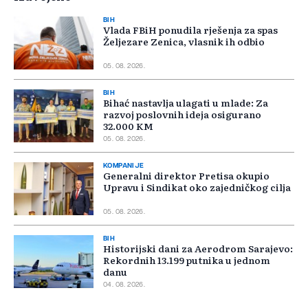
BIH
Vlada FBiH ponudila rješenja za spas
Željezare Zenica, vlasnik ih odbio
05. 08. 2026.
BIH
Bihać nastavlja ulagati u mlade: Za
razvoj poslovnih ideja osigurano
32.000 KM
05. 08. 2026.
KOMPANIJE
Generalni direktor Pretisa okupio
Upravu i Sindikat oko zajedničkog cilja
05. 08. 2026.
BIH
Historijski dani za Aerodrom Sarajevo:
Rekordnih 13.199 putnika u jednom
danu
04. 08. 2026.