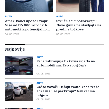
AUTO
AUTO
Amerikanci upozoravaju:
Stručnjaci upozoravaju:
Više od 135.000 Fordovih
Nove gume ne stavljajte na
automobila potencijalno
prednje točkove
rizično
04. 08. 2026.
07. 08. 2026.
Najnovije
AUTO
Kina zabranjuje tirkizna svjetla na
automobilima: Evo zbog čega
07. 08. 2026.
AUTO
Zašto vozači utišaju radio kada traže
adresu ili se parkiraju? Nauka ima
odgovor
07. 08. 2026.