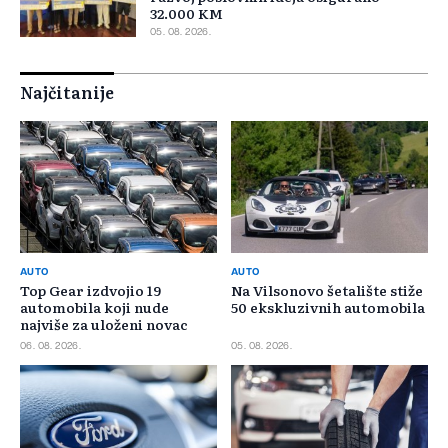
32.000 KM
05. 08. 2026.
Najčitanije
AUTO
AUTO
Top Gear izdvojio 19
Na Vilsonovo šetalište stiže
automobila koji nude
50 ekskluzivnih automobila
najviše za uloženi novac
06. 08. 2026.
05. 08. 2026.