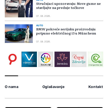
AUTO
Stručnjaci upozoravaju: Nove gume ne
stavljajte na prednje točkove
07. 08. 2026.
AUTO
BMW pokreće serijsku proizvodnju
potpuno električnog i3 u Münchenu
07. 08. 2026.
O nama
Oglašavanje
Kontakt