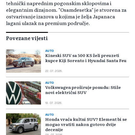
tehnički naprednim pogonskim sklopovima i
elegantnim dizajnom. "Osamdesetka" je stvorena za
ostvarivanje izazova u kojima je želja Japanaca
lagani ulazak na premium područje.
Povezane vijesti
AUTO
Kineski SUV sa 500 KS želi preuzeti
kupce Kiji Sorento i Hyundai Santa Feu
22. 07. 2026.
AUTO
Volkswagen proširuje ponudu: Stiže
novi električni SUV
19. 07. 2026.
AUTO
Honda vraća kultni SUV? Element bi se
mogao vratiti nakon gotovo dvije
decenije