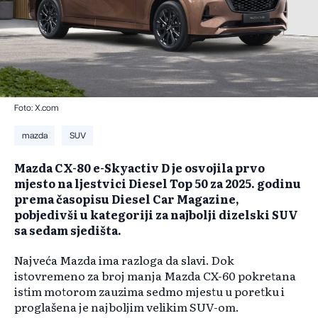
Foto: X.com
mazda
SUV
Mazda CX-80 e-Skyactiv D je osvojila prvo
mjesto na ljestvici Diesel Top 50 za 2025. godinu
prema časopisu Diesel Car Magazine,
pobjedivši u kategoriji za najbolji dizelski SUV
sa sedam sjedišta.
Najveća Mazda ima razloga da slavi. Dok
istovremeno za broj manja Mazda CX-60 pokretana
istim motorom zauzima sedmo mjestu u poretku i
proglašena je najboljim velikim SUV-om.