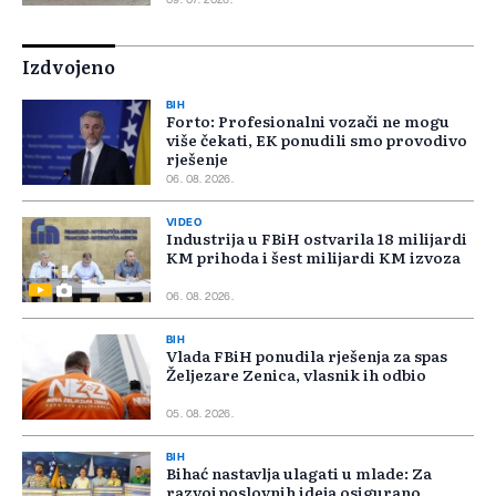
09. 07. 2026.
Izdvojeno
BIH
Forto: Profesionalni vozači ne mogu
više čekati, EK ponudili smo provodivo
rješenje
06. 08. 2026.
VIDEO
Industrija u FBiH ostvarila 18 milijardi
KM prihoda i šest milijardi KM izvoza
06. 08. 2026.
BIH
Vlada FBiH ponudila rješenja za spas
Željezare Zenica, vlasnik ih odbio
05. 08. 2026.
BIH
Bihać nastavlja ulagati u mlade: Za
razvoj poslovnih ideja osigurano