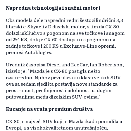
Napredna tehnologija i snažni motori
Oba modela dele napredni redni šestocilindrični 3,3
litarski e-Skyactiv D dizelski motor, s tim da CX-80
dolazi isključivo s pogonom na sve točkove i snagom
od 254 KS, dok je CX-60 dostupan i s pogonom na
zadnje točkove i 200 KS u Exclusive-Line opremi,
prenosi Autoblog rs.
Urednik časopisa Diesel and EcoCar, Ian Robertson,
izjavio je: "Mazda je s CX-80 postigla nešto
izvanredno. Njihov prvi ulazak u klasu velikih SUV-
ova sa sedam sjedišta postavlja nove standarde za
prostranost, prefinjenost i udobnost na dugim
putovanjima među dizelskim SUV-ovima."
Kucanje na vrata premium društva
CX-80 je najveći SUV koji je Mazda ikada ponudila u
Evropi, a s visokokvalitetnom unutrašnjošću,