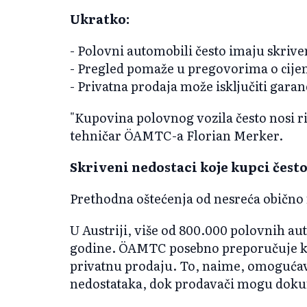
Ukratko:
- Polovni automobili često imaju skrive
- Pregled pomaže u pregovorima o cijen
- Privatna prodaja može isključiti garan
"Kupovina polovnog vozila često nosi r
tehničar ÖAMTC-a Florian Merker.
Skriveni nedostaci koje kupci često
Prethodna oštećenja od nesreća obično 
U Austriji, više od 800.000 polovnih au
godine. ÖAMTC posebno preporučuje ko
privatnu prodaju. To, naime, omogućav
nedostataka, dok prodavači mogu dokum