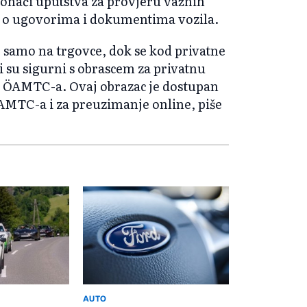
onaći uputstva za provjeru važnih
te o ugovorima i dokumentima vozila.
e samo na trgovce, dok se kod privatne
 su sigurni s obrascem za privatnu
ci ÖAMTC-a. Ovaj obrazac je dostupan
AMTC-a i za preuzimanje online, piše
AUTO