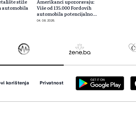
talište stiže
Amerikanci upozoravaju:
h automobila
Više od 135.000 Fordovih
automobila potencijalno
rizično
04. 08. 2026.
vi korištenja
Privatnost