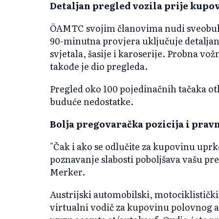
Detaljan pregled vozila prije kupo
ÖAMTC svojim članovima nudi sveobuhv
90-minutna provjera uključuje detalja
svjetala, šasije i karoserije. Probna v
takođe je dio pregleda.
Pregled oko 100 pojedinačnih tačaka otk
buduće nedostatke.
Bolja pregovaračka pozicija i pravn
"Čak i ako se odlučite za kupovinu upr
poznavanje slabosti poboljšava vašu pre
Merker.
Austrijski automobilski, motociklističk
virtualni vodič za kupovinu polovnog 