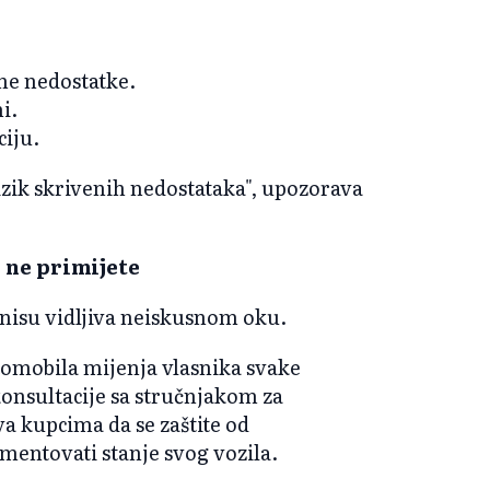
ne nedostatke.
i.
ciju.
izik skrivenih nedostataka", upozorava
 ne primijete
nisu vidljiva neiskusnom oku.
tomobila mijenja vlasnika svake
nsultacije sa stručnjakom za
a kupcima da se zaštite od
entovati stanje svog vozila.