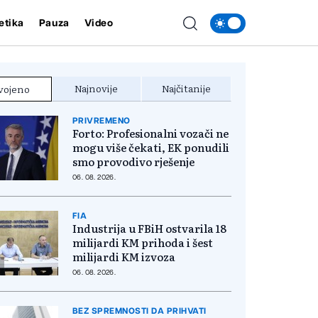
etika
Pauza
Video
Najnovije
Najčitanije
vojeno
PRIVREMENO
Forto: Profesionalni vozači ne
mogu više čekati, EK ponudili
smo provodivo rješenje
06. 08. 2026.
FIA
Industrija u FBiH ostvarila 18
milijardi KM prihoda i šest
milijardi KM izvoza
06. 08. 2026.
BEZ SPREMNOSTI DA PRIHVATI