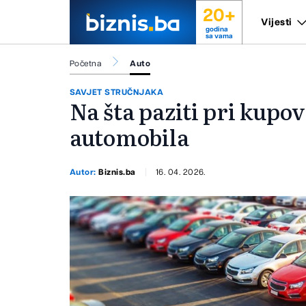
20+
Vijesti
godina
sa vama
Početna
Auto
SAVJET STRUČNJAKA
Na šta paziti pri kupo
automobila
Autor:
Biznis.ba
16. 04. 2026.