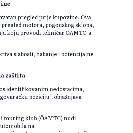
vine
atan pregled prije kupovine. Ova
n pregled motora, pogonskog sklopa,
ožnja koju provodi tehničar ÖAMTC-a
riva slabosti, habanje i potencijalne
a zaštita
kos identifikovanim nedostacima,
govaračku poziciju", objašnjava
i i touring klub (ÖAMTC) nudi
automobila na