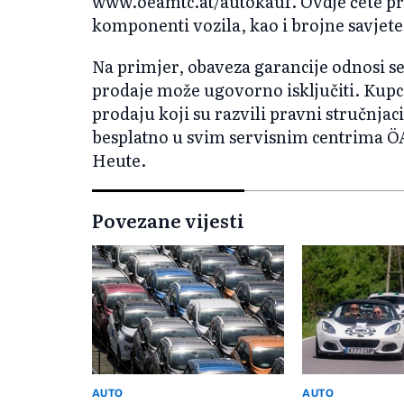
www.oeamtc.at/autokauf. Ovdje ćete pr
komponenti vozila, kao i brojne savje
Na primjer, obaveza garancije odnosi s
prodaje može ugovorno isključiti. Kupci
prodaju koji su razvili pravni stručnja
besplatno u svim servisnim centrima Ö
Heute.
Povezane vijesti
AUTO
AUTO