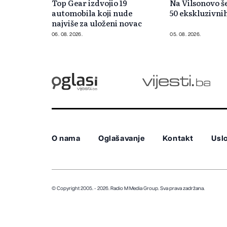
Top Gear izdvojio 19
Na Vilsonovo še
automobila koji nude
50 ekskluzivni
najviše za uloženi novac
06. 08. 2026.
05. 08. 2026.
O nama
Oglašavanje
Kontakt
Uslo
© Copyright 2005. - 2026. Radio M Media Group.
Sva prava zadržana.