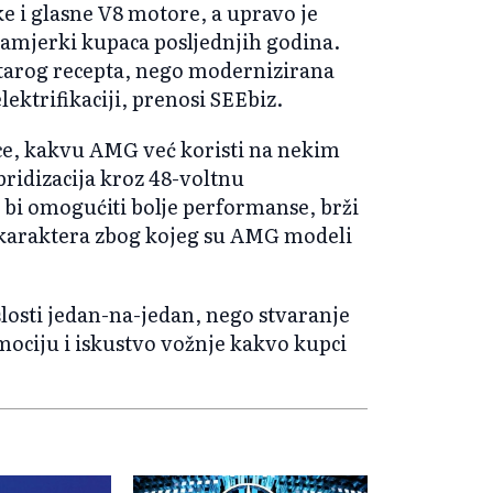
e i glasne V8 motore, a upravo je
zamjerki kupaca posljednjih godina.
starog recepta, nego modernizirana
ektrifikaciji, prenosi SEEbiz.
ice, kakvu AMG već koristi na nekim
ridizacija kroz 48-voltnu
 bi omogućiti bolje performanse, brži
je karaktera zbog kojeg su AMG modeli
šlosti jedan-na-jedan, nego stvaranje
ociju i iskustvo vožnje kakvo kupci