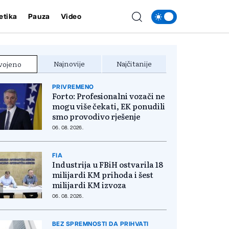
etika
Pauza
Video
Najnovije
Najčitanije
vojeno
PRIVREMENO
Forto: Profesionalni vozači ne
mogu više čekati, EK ponudili
smo provodivo rješenje
06. 08. 2026.
FIA
Industrija u FBiH ostvarila 18
milijardi KM prihoda i šest
milijardi KM izvoza
06. 08. 2026.
BEZ SPREMNOSTI DA PRIHVATI