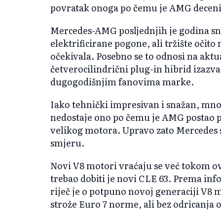
povratak onoga po čemu je AMG decenij
Mercedes-AMG posljednjih je godina sn
elektrificirane pogone, ali tržište očit
očekivala. Posebno se to odnosi na aktual
četverocilindrični plug-in hibrid izazv
dugogodišnjim fanovima marke.
Iako tehnički impresivan i snažan, mn
nedostaje ono po čemu je AMG postao po
velikog motora. Upravo zato Mercedes 
smjeru.
Novi V8 motori vraćaju se već tokom ove
trebao dobiti je novi CLE 63. Prema in
riječ je o potpuno novoj generaciji V8 
strože Euro 7 norme, ali bez odricanja 