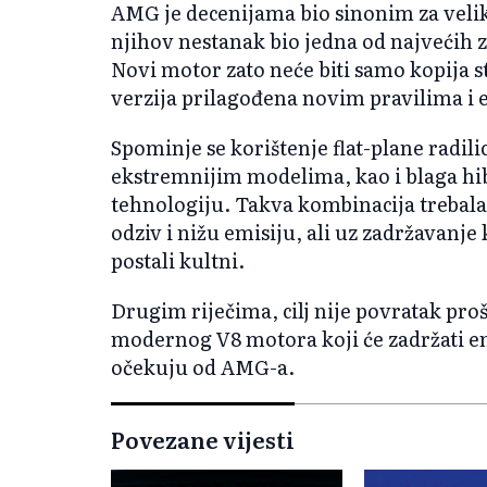
AMG je decenijama bio sinonim za velik
njihov nestanak bio jedna od najvećih 
Novi motor zato neće biti samo kopija 
verzija prilagođena novim pravilima i el
Spominje se korištenje flat-plane radil
ekstremnijim modelima, kao i blaga hib
tehnologiju. Takva kombinacija trebala
odziv i nižu emisiju, ali uz zadržavan
postali kultni.
Drugim riječima, cilj nije povratak pro
modernog V8 motora koji će zadržati em
očekuju od AMG-a.
Povezane vijesti