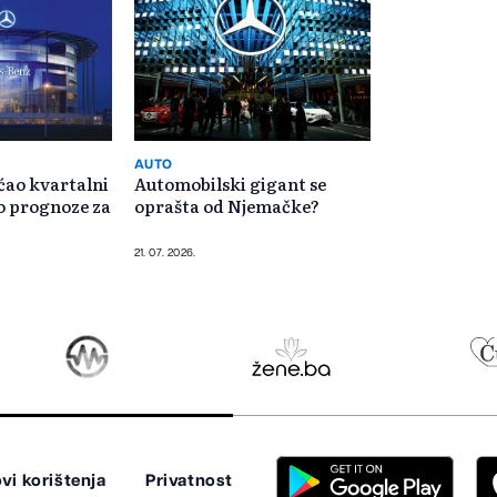
AUTO
ćao kvartalni
Automobilski gigant se
zio prognoze za
oprašta od Njemačke?
21. 07. 2026.
vi korištenja
Privatnost