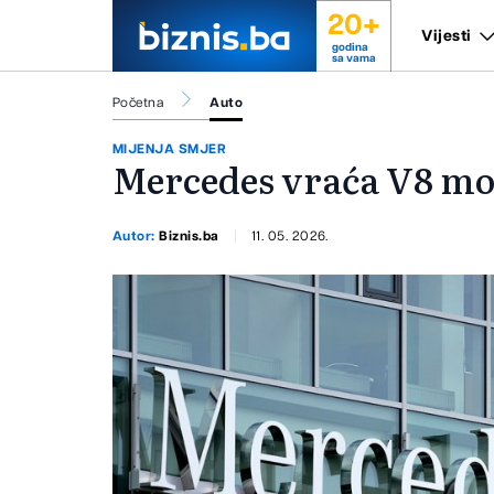
20+
Vijesti
godina
sa vama
Početna
Auto
MIJENJA SMJER
Mercedes vraća V8 mo
Autor:
Biznis.ba
11. 05. 2026.