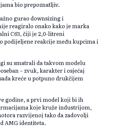
ama bio prepoznatljiv.
ažno gurao downsizing i
o nije reagiralo onako kako je marka
ni C63, čiji je 2,0-litreni
ao podijeljene reakcije među kupcima i
ogi su smatrali da takvom modelu
seban – zvuk, karakter i osjećaj
sada kreće u potpuno drukčijem
 godine, a prvi model koji bi ih
formacijama koje kruže industrijom,
motora razvijenoj tako da zadovolji
od AMG identiteta.