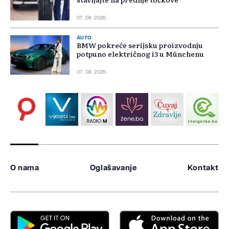
07. 08. 2026.
AUTO
BMW pokreće serijsku proizvodnju
potpuno električnog i3 u Münchenu
07. 08. 2026.
O nama
Oglašavanje
Kontakt