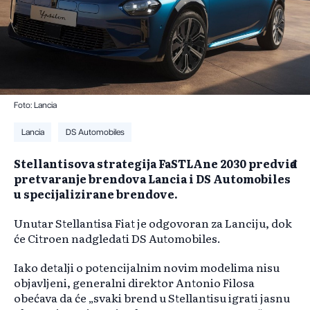
Foto: Lancia
Lancia
DS Automobiles
Stellantisova strategija FaSTLAne 2030 predviđa
pretvaranje brendova Lancia i DS Automobiles
u specijalizirane brendove.
Unutar Stellantisa Fiat je odgovoran za Lanciju, dok
će Citroen nadgledati DS Automobiles.
Iako detalji o potencijalnim novim modelima nisu
objavljeni, generalni direktor Antonio Filosa
obećava da će „svaki brend u Stellantisu igrati jasnu