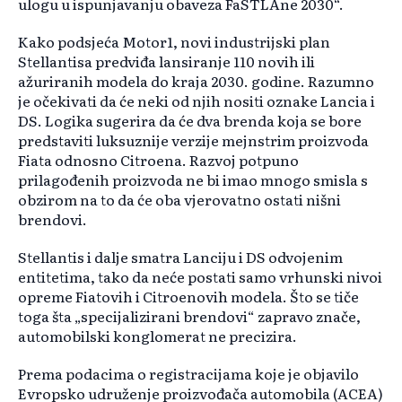
ulogu u ispunjavanju obaveza FaSTLAne 2030“.
Kako podsjeća Motor1, novi industrijski plan
Stellantisa predviđa lansiranje 110 novih ili
ažuriranih modela do kraja 2030. godine. Razumno
je očekivati da će neki od njih nositi oznake Lancia i
DS. Logika sugerira da će dva brenda koja se bore
predstaviti luksuznije verzije mejnstrim proizvoda
Fiata odnosno Citroena. Razvoj potpuno
prilagođenih proizvoda ne bi imao mnogo smisla s
obzirom na to da će oba vjerovatno ostati nišni
brendovi.
Stellantis i dalje smatra Lanciju i DS odvojenim
entitetima, tako da neće postati samo vrhunski nivoi
opreme Fiatovih i Citroenovih modela. Što se tiče
toga šta „specijalizirani brendovi“ zapravo znače,
automobilski konglomerat ne precizira.
Prema podacima o registracijama koje je objavilo
Evropsko udruženje proizvođača automobila (ACEA)