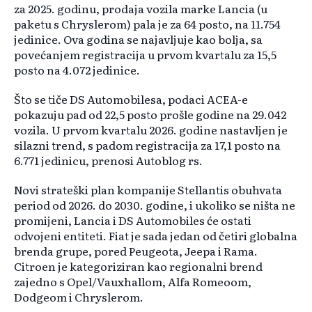
za 2025. godinu, prodaja vozila marke Lancia (u
paketu s Chryslerom) pala je za 64 posto, na 11.754
jedinice. Ova godina se najavljuje kao bolja, sa
povećanjem registracija u prvom kvartalu za 15,5
posto na 4.072 jedinice.
Što se tiče DS Automobilesa, podaci ACEA-e
pokazuju pad od 22,5 posto prošle godine na 29.042
vozila. U prvom kvartalu 2026. godine nastavljen je
silazni trend, s padom registracija za 17,1 posto na
6.771 jedinicu, prenosi Autoblog rs.
Novi strateški plan kompanije Stellantis obuhvata
period od 2026. do 2030. godine, i ukoliko se ništa ne
promijeni, Lancia i DS Automobiles će ostati
odvojeni entiteti. Fiat je sada jedan od četiri globalna
brenda grupe, pored Peugeota, Jeepa i Rama.
Citroen je kategoriziran kao regionalni brend
zajedno s Opel/Vauxhallom, Alfa Romeoom,
Dodgeom i Chryslerom.