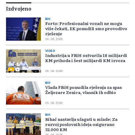
Izdvojeno
BIH
Forto: Profesionalni vozači ne mogu
više čekati, EK ponudili smo provodivo
rješenje
06. 08. 2026.
VIDEO
Industrija u FBiH ostvarila 18 milijardi
KM prihoda i šest milijardi KM izvoza
06. 08. 2026.
BIH
Vlada FBiH ponudila rješenja za spas
Željezare Zenica, vlasnik ih odbio
05. 08. 2026.
BIH
Bihać nastavlja ulagati u mlade: Za
razvoj poslovnih ideja osigurano
32.000 KM