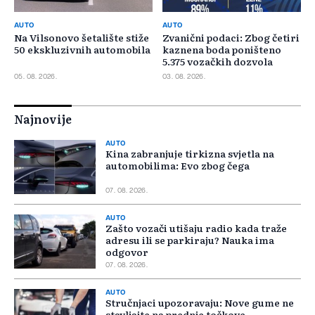
AUTO
AUTO
Na Vilsonovo šetalište stiže
Zvanični podaci: Zbog četiri
50 ekskluzivnih automobila
kaznena boda poništeno
5.375 vozačkih dozvola
05. 08. 2026.
03. 08. 2026.
Najnovije
AUTO
Kina zabranjuje tirkizna svjetla na
automobilima: Evo zbog čega
07. 08. 2026.
AUTO
Zašto vozači utišaju radio kada traže
adresu ili se parkiraju? Nauka ima
odgovor
07. 08. 2026.
AUTO
Stručnjaci upozoravaju: Nove gume ne
stavljajte na prednje točkove