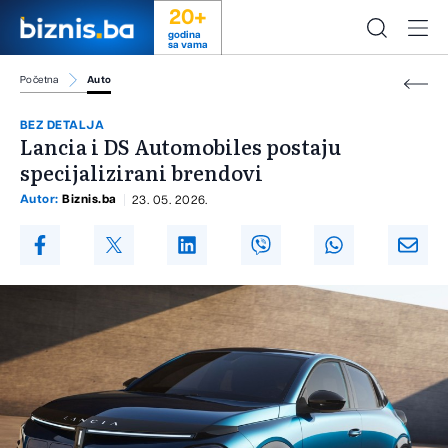
20+
godina
sa vama
Početna
Auto
BEZ DETALJA
Lancia i DS Automobiles postaju
specijalizirani brendovi
Autor:
Biznis.ba
23. 05. 2026.