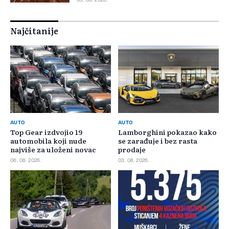
05. 08. 2026.
Najčitanije
AUTO
AUTO
Top Gear izdvojio 19
Lamborghini pokazao kako
automobila koji nude
se zarađuje i bez rasta
najviše za uloženi novac
prodaje
06. 08. 2026.
03. 08. 2026.