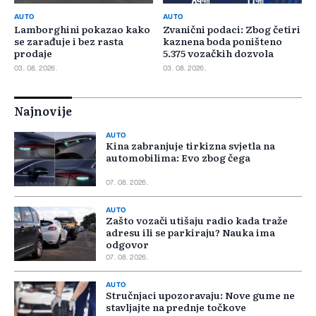
AUTO
AUTO
Lamborghini pokazao kako
Zvanični podaci: Zbog četiri
se zarađuje i bez rasta
kaznena boda poništeno
prodaje
5.375 vozačkih dozvola
03. 08. 2026.
03. 08. 2026.
Najnovije
AUTO
Kina zabranjuje tirkizna svjetla na
automobilima: Evo zbog čega
07. 08. 2026.
AUTO
Zašto vozači utišaju radio kada traže
adresu ili se parkiraju? Nauka ima
odgovor
07. 08. 2026.
AUTO
Stručnjaci upozoravaju: Nove gume ne
stavljajte na prednje točkove