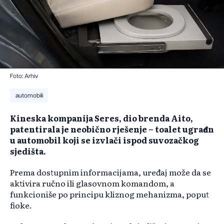
Foto: Arhiv
automobili
Kineska kompanija Seres, dio brenda Aito,
patentirala je neobično rješenje – toalet ugrađen
u automobil koji se izvlači ispod suvozačkog
sjedišta.
Prema dostupnim informacijama, uređaj može da se
aktivira ručno ili glasovnom komandom, a
funkcioniše po principu kliznog mehanizma, poput
fioke.