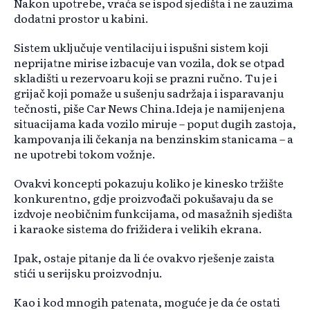
Nakon upotrebe, vraća se ispod sjedišta i ne zauzima
dodatni prostor u kabini.
Sistem uključuje ventilaciju i ispušni sistem koji
neprijatne mirise izbacuje van vozila, dok se otpad
skladišti u rezervoaru koji se prazni ručno. Tu je i
grijač koji pomaže u sušenju sadržaja i isparavanju
tečnosti, piše Car News China.Ideja je namijenjena
situacijama kada vozilo miruje – poput dugih zastoja,
kampovanja ili čekanja na benzinskim stanicama – a
ne upotrebi tokom vožnje.
Ovakvi koncepti pokazuju koliko je kinesko tržište
konkurentno, gdje proizvođači pokušavaju da se
izdvoje neobičnim funkcijama, od masažnih sjedišta
i karaoke sistema do frižidera i velikih ekrana.
Ipak, ostaje pitanje da li će ovakvo rješenje zaista
stići u serijsku proizvodnju.
Kao i kod mnogih patenata, moguće je da će ostati