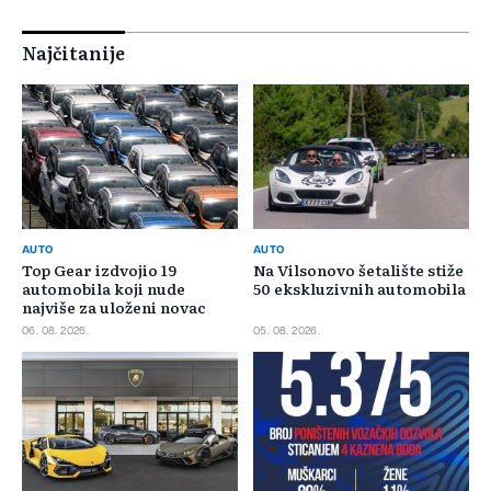
Najčitanije
AUTO
AUTO
Top Gear izdvojio 19
Na Vilsonovo šetalište stiže
automobila koji nude
50 ekskluzivnih automobila
najviše za uloženi novac
06. 08. 2026.
05. 08. 2026.