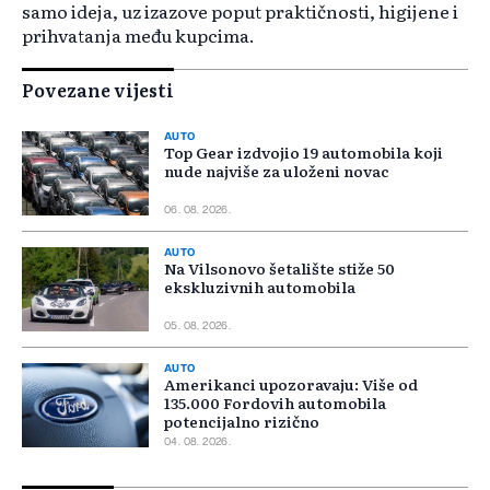
samo ideja, uz izazove poput praktičnosti, higijene i
prihvatanja među kupcima.
Povezane vijesti
AUTO
Top Gear izdvojio 19 automobila koji
nude najviše za uloženi novac
06. 08. 2026.
AUTO
Na Vilsonovo šetalište stiže 50
ekskluzivnih automobila
05. 08. 2026.
AUTO
Amerikanci upozoravaju: Više od
135.000 Fordovih automobila
potencijalno rizično
04. 08. 2026.