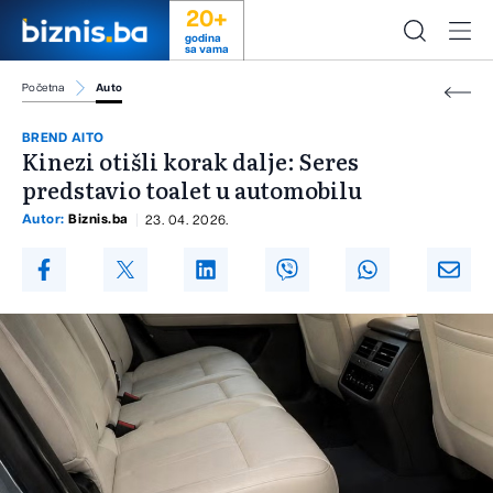
20+
godina
sa vama
Početna
Auto
BREND AITO
Kinezi otišli korak dalje: Seres
predstavio toalet u automobilu
Autor:
Biznis.ba
23. 04. 2026.