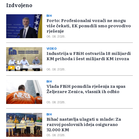
Izdvojeno
BIH
Forto: Profesionalni vozači ne mogu
više čekati, EK ponudili smo provodivo
rješenje
06. 08. 2026.
VIDEO
Industrija u FBiH ostvarila 18 milijardi
KM prihoda i šest milijardi KM izvoza
06. 08. 2026.
BIH
Vlada FBiH ponudila rješenja za spas
Željezare Zenica, vlasnik ih odbio
05. 08. 2026.
BIH
Bihać nastavlja ulagati u mlade: Za
razvoj poslovnih ideja osigurano
32.000 KM
05. 08. 2026.