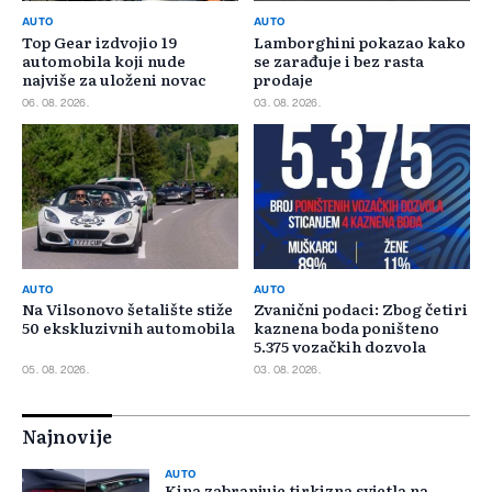
AUTO
AUTO
Top Gear izdvojio 19
Lamborghini pokazao kako
automobila koji nude
se zarađuje i bez rasta
najviše za uloženi novac
prodaje
06. 08. 2026.
03. 08. 2026.
AUTO
AUTO
Na Vilsonovo šetalište stiže
Zvanični podaci: Zbog četiri
50 ekskluzivnih automobila
kaznena boda poništeno
5.375 vozačkih dozvola
05. 08. 2026.
03. 08. 2026.
Najnovije
AUTO
Kina zabranjuje tirkizna svjetla na