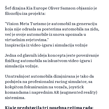
Šef dizajna Kia Europe Oliver Samson objasnio je
filozofiju iza projekta:
"Vision Meta Turismo je automobil za generaciju
koja nije odrasla sa posterima automobila na zidu,
već je svoje automobile iz snova upoznala u
virtuelnim svjetovima."
Inspiracija iz video-igara i simulacija vožnje
Jedna od glavnih ideja koncepta jeste povezivanje
fizičkog automobila sa iskustvom video-igara i
simulacija vožnje.
Unutrašnjost automobila dizajnirana je tako da
podsjeća na profesionalni racing simulator, sa
kokpitom fokusiranim na vozača, joystick
komandama i naprednim AR (augmented reality)
sistemima.
Kia je predstavila tri posebna režima rada: