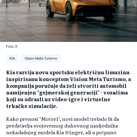
Foto: X
KIA
Vision Meta Turismo
Kia razvija novu sportsku električnu limuzinu
inspirisanu konceptom Vision Meta Turismo, a
kompanija poručuje da želi stvoriti automobil
namijenjen "gejmerskoj generaciji" - vozačima
koji su odrasli uz video-igre i virtuelne
trkačke simulacije.
Kako prenosi "Motor1", novi model trebalo bi da
predstavlja svojevrsnog duhovnog nasljednika
nekadašnjeg modela Kia Stinger, ali u potpuno