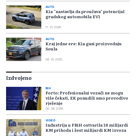
AUTO
Kia "nastavlja da proučava" potencijal
gradskog automobila EV1
17. 01. 2026.
AUTO
Kraj jedne ere: Kia gasi proizvodnju
Soula
08. 10. 2025.
Izdvojeno
BIH
Forto: Profesionalni vozači ne mogu
više čekati, EK ponudili smo provodivo
rješenje
06. 08. 2026.
VIDEO
Industrija u FBiH ostvarila 18 milijardi
KM prihoda i šest milijardi KM izvoza