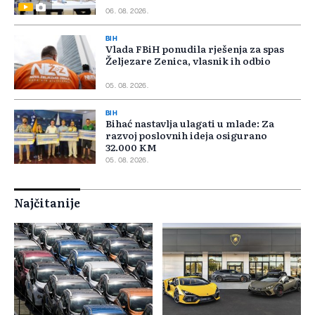
06. 08. 2026.
BIH
Vlada FBiH ponudila rješenja za spas
Željezare Zenica, vlasnik ih odbio
05. 08. 2026.
BIH
Bihać nastavlja ulagati u mlade: Za
razvoj poslovnih ideja osigurano
32.000 KM
05. 08. 2026.
Najčitanije