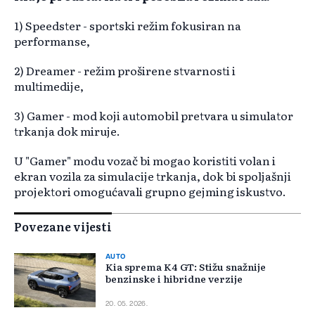
1) Speedster - sportski režim fokusiran na
performanse,
2) Dreamer - režim proširene stvarnosti i
multimedije,
3) Gamer - mod koji automobil pretvara u simulator
trkanja dok miruje.
U "Gamer" modu vozač bi mogao koristiti volan i
ekran vozila za simulacije trkanja, dok bi spoljašnji
projektori omogućavali grupno gejming iskustvo.
Povezane vijesti
AUTO
Kia sprema K4 GT: Stižu snažnije
benzinske i hibridne verzije
20. 05. 2026.