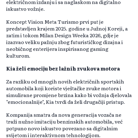
električnom izdanju i sa naglaskom na digitalno
iskustvo vožnje.
Koncept Vision Meta Turismo prvi put je
predstavljen krajem 2025. godine u Južnoj Koreji, a
zatim i tokom Milan Design Weeka 2026, gdje je
izazvao veliku pažnju zbog futurističkog dizajna i
neobičnog enterijera inspirisanog gaming
kulturom.
Kia želi emociju bez lažnih zvukova motora
Za razliku od mnogih novih električnih sportskih
automobila koji koriste vještačke zvuke motora i
simulirane promjene brzina kako bi vožnja djelovala
"emocionalnije", Kia tvrdi da želi drugačiji pristup.
Kompanija smatra da nova generacija vozača ne
traži nužno imitaciju benzinskih automobila, već
potpuno novo iskustvo povezano sa digitalnim
svijetom i interaktivnom tehnologijom.