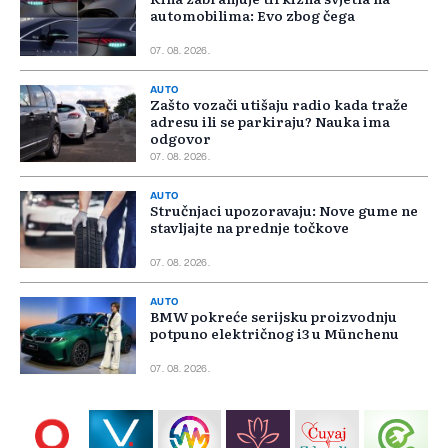
automobilima: Evo zbog čega
07. 08. 2026.
AUTO
Zašto vozači utišaju radio kada traže
adresu ili se parkiraju? Nauka ima
odgovor
07. 08. 2026.
AUTO
Stručnjaci upozoravaju: Nove gume ne
stavljajte na prednje točkove
07. 08. 2026.
AUTO
BMW pokreće serijsku proizvodnju
potpuno električnog i3 u Münchenu
07. 08. 2026.