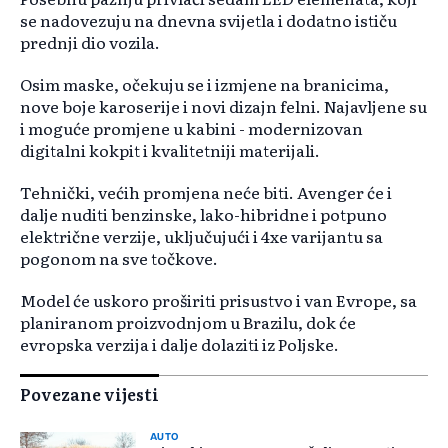
se nadovezuju na dnevna svijetla i dodatno ističu
prednji dio vozila.
Osim maske, očekuju se i izmjene na branicima,
nove boje karoserije i novi dizajn felni. Najavljene su
i moguće promjene u kabini - modernizovan
digitalni kokpit i kvalitetniji materijali.
Tehnički, većih promjena neće biti. Avenger će i
dalje nuditi benzinske, lako-hibridne i potpuno
električne verzije, uključujući i 4xe varijantu sa
pogonom na sve točkove.
Model će uskoro proširiti prisustvo i van Evrope, sa
planiranom proizvodnjom u Brazilu, dok će
evropska verzija i dalje dolaziti iz Poljske.
Povezane vijesti
AUTO