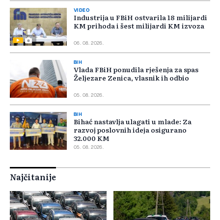
VIDEO
Industrija u FBiH ostvarila 18 milijardi
KM prihoda i šest milijardi KM izvoza
06. 08. 2026.
BIH
Vlada FBiH ponudila rješenja za spas
Željezare Zenica, vlasnik ih odbio
05. 08. 2026.
BIH
Bihać nastavlja ulagati u mlade: Za
razvoj poslovnih ideja osigurano
32.000 KM
05. 08. 2026.
Najčitanije