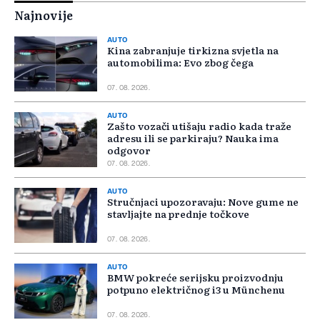
Najnovije
AUTO
Kina zabranjuje tirkizna svjetla na
automobilima: Evo zbog čega
07. 08. 2026.
AUTO
Zašto vozači utišaju radio kada traže
adresu ili se parkiraju? Nauka ima
odgovor
07. 08. 2026.
AUTO
Stručnjaci upozoravaju: Nove gume ne
stavljajte na prednje točkove
07. 08. 2026.
AUTO
BMW pokreće serijsku proizvodnju
potpuno električnog i3 u Münchenu
07. 08. 2026.