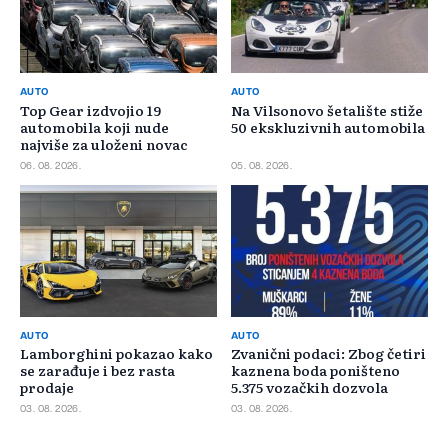
AUTO
AUTO
Top Gear izdvojio 19
Na Vilsonovo šetalište stiže
automobila koji nude
50 ekskluzivnih automobila
najviše za uloženi novac
06. 08. 2026.
05. 08. 2026.
AUTO
AUTO
Lamborghini pokazao kako
Zvanični podaci: Zbog četiri
se zarađuje i bez rasta
kaznena boda poništeno
prodaje
5.375 vozačkih dozvola
03. 08. 2026.
03. 08. 2026.