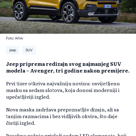
Foto: Arhiv
jeep
SUV
Jeep priprema redizajn svog najmanjeg SUV
modela – Avenger, tri godine nakon premijere.
Prvi tizer otkriva najvažniju novinu: osvijetljenu
masku sa sedam slotova, koja donosi moderniji i
upečatljiviji izgled.
Nova maska zadržava prepoznatljiv dizajn, ali sa
tanjim razmacima i bez vidljivih okvira, što daje
čistiji izgled.
Posebnu pažnju privlači sedam LED elemenata, koji