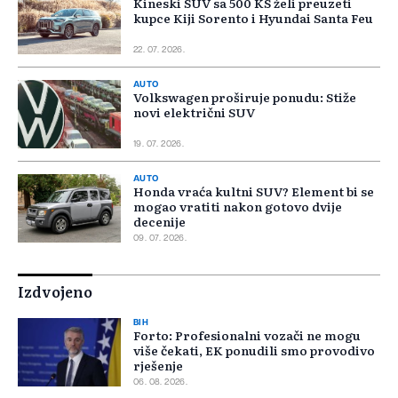
Kineski SUV sa 500 KS želi preuzeti
kupce Kiji Sorento i Hyundai Santa Feu
22. 07. 2026.
AUTO
Volkswagen proširuje ponudu: Stiže
novi električni SUV
19. 07. 2026.
AUTO
Honda vraća kultni SUV? Element bi se
mogao vratiti nakon gotovo dvije
decenije
09. 07. 2026.
Izdvojeno
BIH
Forto: Profesionalni vozači ne mogu
više čekati, EK ponudili smo provodivo
rješenje
06. 08. 2026.