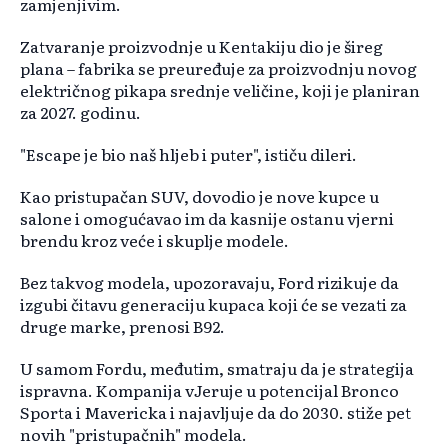
zamjenjivim.
Zatvaranje proizvodnje u Kentakiju dio je šireg
plana – fabrika se preuređuje za proizvodnju novog
električnog pikapa srednje veličine, koji je planiran
za 2027. godinu.
"Escape je bio naš hljeb i puter", ističu dileri.
Kao pristupačan SUV, dovodio je nove kupce u
salone i omogućavao im da kasnije ostanu vjerni
brendu kroz veće i skuplje modele.
Bez takvog modela, upozoravaju, Ford rizikuje da
izgubi čitavu generaciju kupaca koji će se vezati za
druge marke, prenosi B92.
U samom Fordu, međutim, smatraju da je strategija
ispravna. Kompanija vJeruje u potencijal Bronco
Sporta i Mavericka i najavljuje da do 2030. stiže pet
novih "pristupačnih" modela.