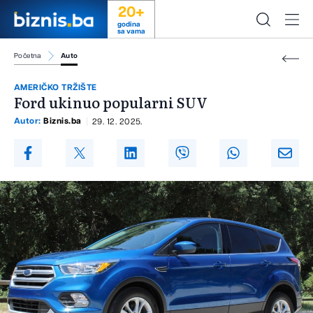
20+
godina
sa vama
Početna
Auto
AMERIČKO TRŽIŠTE
Ford ukinuo popularni SUV
Autor:
Biznis.ba
29. 12. 2025.