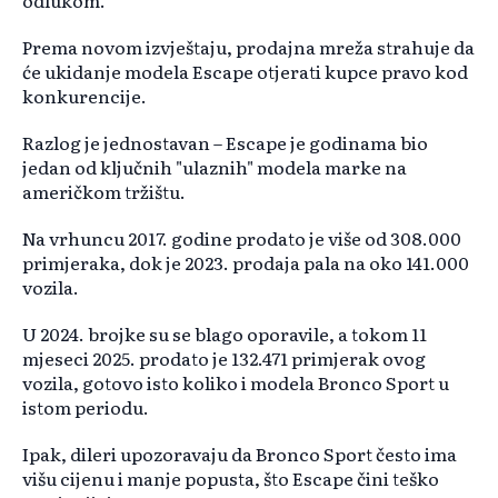
odlukom.
Prema novom izvještaju, prodajna mreža strahuje da
će ukidanje modela Escape otjerati kupce pravo kod
konkurencije.
Razlog je jednostavan – Escape je godinama bio
jedan od ključnih "ulaznih" modela marke na
američkom tržištu.
Na vrhuncu 2017. godine prodato je više od 308.000
primjeraka, dok je 2023. prodaja pala na oko 141.000
vozila.
U 2024. brojke su se blago oporavile, a tokom 11
mjeseci 2025. prodato je 132.471 primjerak ovog
vozila, gotovo isto koliko i modela Bronco Sport u
istom periodu.
Ipak, dileri upozoravaju da Bronco Sport često ima
višu cijenu i manje popusta, što Escape čini teško