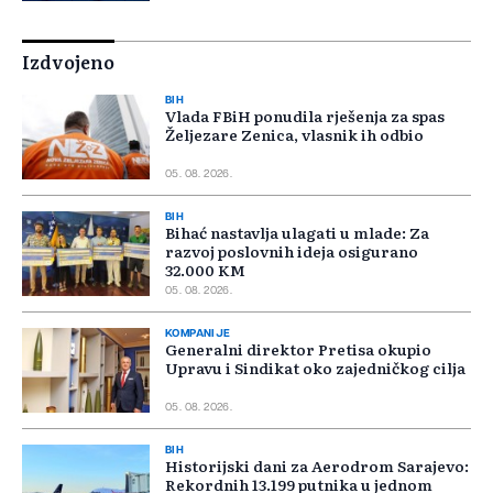
Izdvojeno
BIH
Vlada FBiH ponudila rješenja za spas
Željezare Zenica, vlasnik ih odbio
05. 08. 2026.
BIH
Bihać nastavlja ulagati u mlade: Za
razvoj poslovnih ideja osigurano
32.000 KM
05. 08. 2026.
KOMPANIJE
Generalni direktor Pretisa okupio
Upravu i Sindikat oko zajedničkog cilja
05. 08. 2026.
BIH
Historijski dani za Aerodrom Sarajevo:
Rekordnih 13.199 putnika u jednom