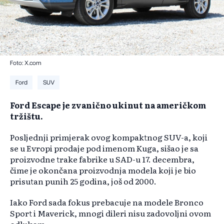
Foto: X.com
Ford
SUV
Ford Escape je zvanično ukinut na američkom
tržištu.
Posljednji primjerak ovog kompaktnog SUV-a, koji
se u Evropi prodaje pod imenom Kuga, sišao je sa
proizvodne trake fabrike u SAD-u 17. decembra,
čime je okončana proizvodnja modela koji je bio
prisutan punih 25 godina, još od 2000.
Iako Ford sada fokus prebacuje na modele Bronco
Sport i Maverick, mnogi dileri nisu zadovoljni ovom