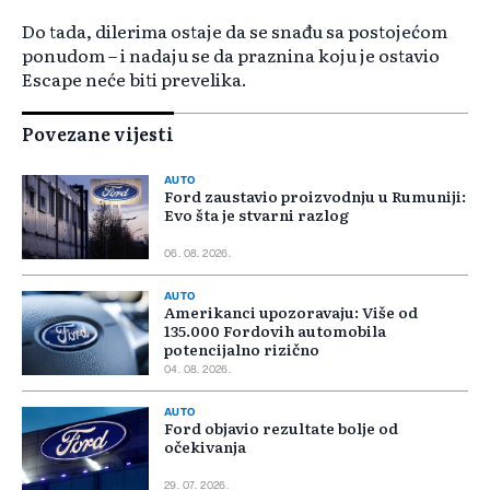
Do tada, dilerima ostaje da se snađu sa postojećom
ponudom – i nadaju se da praznina koju je ostavio
Escape neće biti prevelika.
Povezane vijesti
AUTO
Ford zaustavio proizvodnju u Rumuniji:
Evo šta je stvarni razlog
06. 08. 2026.
AUTO
Amerikanci upozoravaju: Više od
135.000 Fordovih automobila
potencijalno rizično
04. 08. 2026.
AUTO
Ford objavio rezultate bolje od
očekivanja
29. 07. 2026.