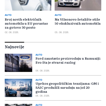
AUTO
AUTO
Broj novih električnih
Na Vilsonovo šetalište stiže
automobila u EU porastao
50 ekskluzivnih automobila
za gotovo 30 posto
02. 08. 2026.
05. 08. 2026.
Najnovije
AUTO
Ford zaustavio proizvodnju u Rumuniji:
Evo šta je stvarni razlog
06. 08. 2026.
AUTO
Uprkos geopolitičkim tenzijama: GM i
SAIC produžili saradnju na još 20
godina
06. 08. 2026.
AUTO