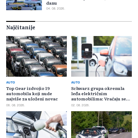
danu
04. 08. 2026.
Najčitanije
AUTO
AUTO
Top Gear izdvojio 19
Schwarz grupa okrenula
automobila koji nude
leđa električnim
najviše za uloženi novac
automobilima: Vraćaju se
benzincima i dizelašima
06. 08. 2026.
02. 08. 2026.