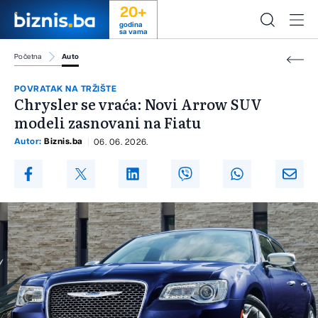
20+
godina
sa vama
Početna
Auto
POVRATAK NA TRŽIŠTE
Chrysler se vraća: Novi Arrow SUV
modeli zasnovani na Fiatu
Autor:
Biznis.ba
06. 06. 2026.