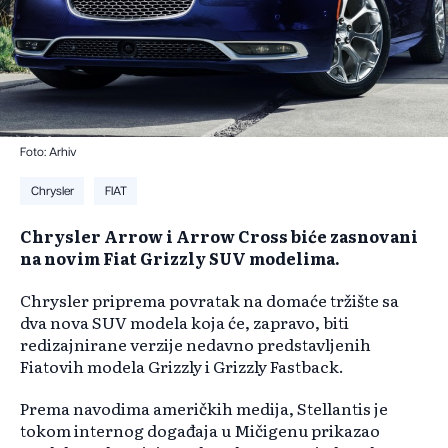
Foto: Arhiv
Chrysler
FIAT
Chrysler Arrow i Arrow Cross biće zasnovani
na novim Fiat Grizzly SUV modelima.
Chrysler priprema povratak na domaće tržište sa
dva nova SUV modela koja će, zapravo, biti
redizajnirane verzije nedavno predstavljenih
Fiatovih modela Grizzly i Grizzly Fastback.
Prema navodima američkih medija, Stellantis je
tokom internog događaja u Mičigenu prikazao