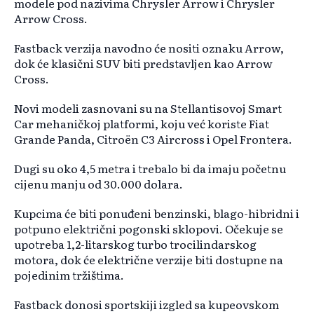
modele pod nazivima Chrysler Arrow i Chrysler
Arrow Cross.
Fastback verzija navodno će nositi oznaku Arrow,
dok će klasični SUV biti predstavljen kao Arrow
Cross.
Novi modeli zasnovani su na Stellantisovoj Smart
Car mehaničkoj platformi, koju već koriste Fiat
Grande Panda, Citroën C3 Aircross i Opel Frontera.
Dugi su oko 4,5 metra i trebalo bi da imaju početnu
cijenu manju od 30.000 dolara.
Kupcima će biti ponuđeni benzinski, blago-hibridni i
potpuno električni pogonski sklopovi. Očekuje se
upotreba 1,2-litarskog turbo trocilindarskog
motora, dok će električne verzije biti dostupne na
pojedinim tržištima.
Fastback donosi sportskiji izgled sa kupeovskom