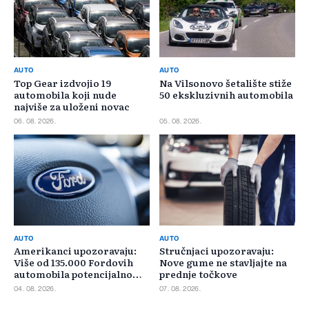
AUTO
AUTO
Top Gear izdvojio 19
Na Vilsonovo šetalište stiže
automobila koji nude
50 ekskluzivnih automobila
najviše za uloženi novac
06. 08. 2026.
05. 08. 2026.
AUTO
AUTO
Amerikanci upozoravaju:
Stručnjaci upozoravaju:
Više od 135.000 Fordovih
Nove gume ne stavljajte na
automobila potencijalno
prednje točkove
rizično
04. 08. 2026.
07. 08. 2026.