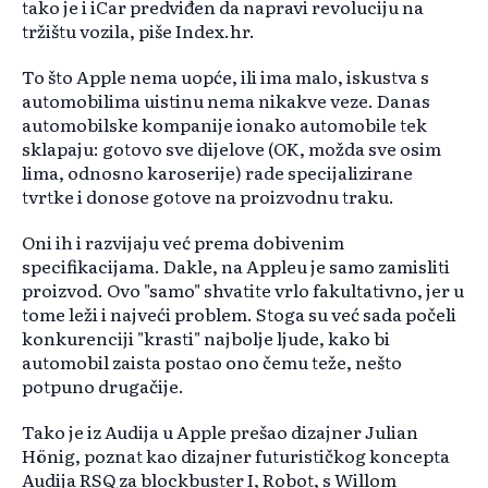
tako je i iCar predviđen da napravi revoluciju na
tržištu vozila, piše Index.hr.
To što Apple nema uopće, ili ima malo, iskustva s
automobilima uistinu nema nikakve veze. Danas
automobilske kompanije ionako automobile tek
sklapaju: gotovo sve dijelove (OK, možda sve osim
lima, odnosno karoserije) rade specijalizirane
tvrtke i donose gotove na proizvodnu traku.
Oni ih i razvijaju već prema dobivenim
specifikacijama. Dakle, na Appleu je samo zamisliti
proizvod. Ovo "samo" shvatite vrlo fakultativno, jer u
tome leži i najveći problem. Stoga su već sada počeli
konkurenciji "krasti" najbolje ljude, kako bi
automobil zaista postao ono čemu teže, nešto
potpuno drugačije.
Tako je iz Audija u Apple prešao dizajner Julian
Hönig, poznat kao dizajner futurističkog koncepta
Audija RSQ za blockbuster I, Robot, s Willom