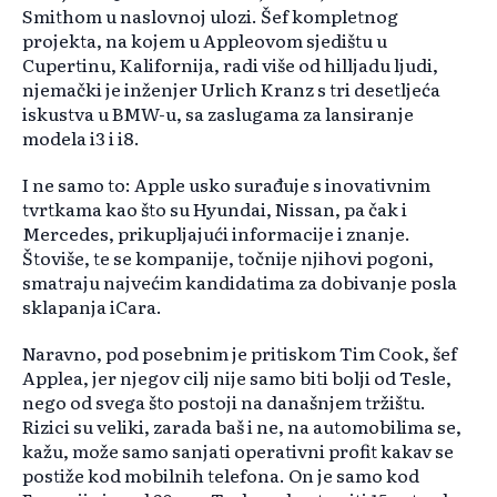
Smithom u naslovnoj ulozi. Šef kompletnog
projekta, na kojem u Appleovom sjedištu u
Cupertinu, Kalifornija, radi više od hilljadu ljudi,
njemački je inženjer Urlich Kranz s tri desetljeća
iskustva u BMW-u, sa zaslugama za lansiranje
modela i3 i i8.
I ne samo to: Apple usko surađuje s inovativnim
tvrtkama kao što su Hyundai, Nissan, pa čak i
Mercedes, prikupljajući informacije i znanje.
Štoviše, te se kompanije, točnije njihovi pogoni,
smatraju najvećim kandidatima za dobivanje posla
sklapanja iCara.
Naravno, pod posebnim je pritiskom Tim Cook, šef
Applea, jer njegov cilj nije samo biti bolji od Tesle,
nego od svega što postoji na današnjem tržištu.
Rizici su veliki, zarada baš i ne, na automobilima se,
kažu, može samo sanjati operativni profit kakav se
postiže kod mobilnih telefona. On je samo kod