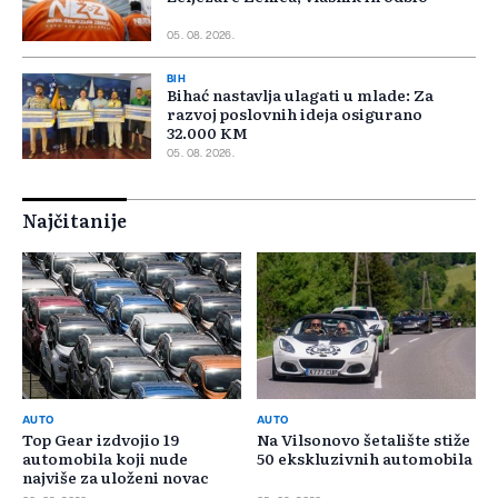
05. 08. 2026.
BIH
Bihać nastavlja ulagati u mlade: Za
razvoj poslovnih ideja osigurano
32.000 KM
05. 08. 2026.
Najčitanije
AUTO
AUTO
Top Gear izdvojio 19
Na Vilsonovo šetalište stiže
automobila koji nude
50 ekskluzivnih automobila
najviše za uloženi novac