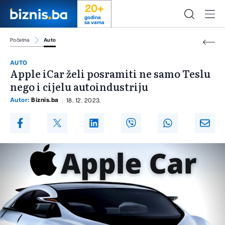
20+
godina
sa vama
Početna
Auto
AUTO
Apple iCar želi posramiti ne samo Teslu
nego i cijelu autoindustriju
Autor:
Biznis.ba
18. 12. 2023.