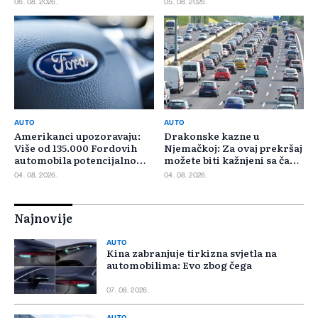
06. 08. 2026.
05. 08. 2026.
AUTO
AUTO
Amerikanci upozoravaju:
Drakonske kazne u
Više od 135.000 Fordovih
Njemačkoj: Za ovaj prekršaj
automobila potencijalno
možete biti kažnjeni sa čak
rizično
30.000 eura
04. 08. 2026.
04. 08. 2026.
Najnovije
AUTO
Kina zabranjuje tirkizna svjetla na
automobilima: Evo zbog čega
07. 08. 2026.
AUTO