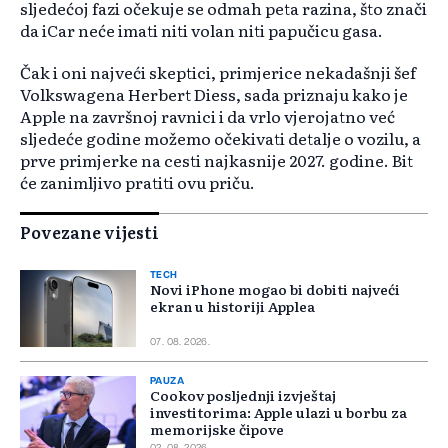
sljedećoj fazi očekuje se odmah peta razina, što znači
da iCar neće imati niti volan niti papučicu gasa.
Čak i oni najveći skeptici, primjerice nekadašnji šef
Volkswagena Herbert Diess, sada priznaju kako je
Apple na završnoj ravnici i da vrlo vjerojatno već
sljedeće godine možemo očekivati detalje o vozilu, a
prve primjerke na cesti najkasnije 2027. godine. Bit
će zanimljivo pratiti ovu priču.
Povezane vijesti
TECH
Novi iPhone mogao bi dobiti najveći
ekran u historiji Applea
07. 08. 2026.
PAUZA
Cookov posljednji izvještaj
investitorima: Apple ulazi u borbu za
memorijske čipove