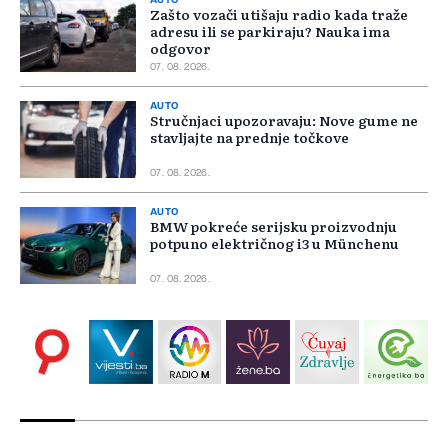
Zašto vozači utišaju radio kada traže
adresu ili se parkiraju? Nauka ima
odgovor
07. 08. 2026.
AUTO
Stručnjaci upozoravaju: Nove gume ne
stavljajte na prednje točkove
07. 08. 2026.
AUTO
BMW pokreće serijsku proizvodnju
potpuno električnog i3 u Münchenu
07. 08. 2026.