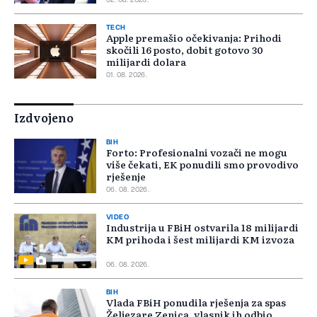
02. 08. 2026.
TECH
Apple premašio očekivanja: Prihodi
skočili 16 posto, dobit gotovo 30
milijardi dolara
01. 08. 2026.
Izdvojeno
BIH
Forto: Profesionalni vozači ne mogu
više čekati, EK ponudili smo provodivo
rješenje
06. 08. 2026.
VIDEO
Industrija u FBiH ostvarila 18 milijardi
KM prihoda i šest milijardi KM izvoza
06. 08. 2026.
BIH
Vlada FBiH ponudila rješenja za spas
Željezare Zenica, vlasnik ih odbio