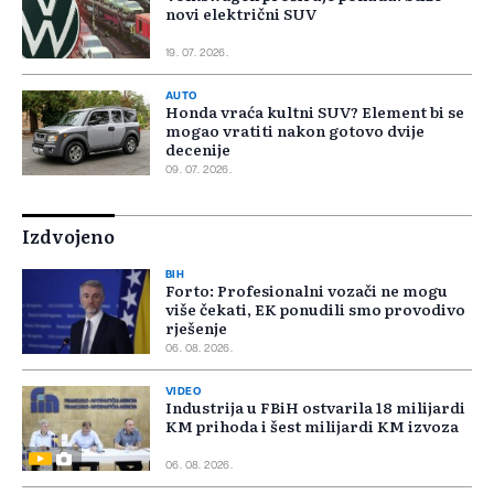
novi električni SUV
19. 07. 2026.
AUTO
Honda vraća kultni SUV? Element bi se
mogao vratiti nakon gotovo dvije
decenije
09. 07. 2026.
Izdvojeno
BIH
Forto: Profesionalni vozači ne mogu
više čekati, EK ponudili smo provodivo
rješenje
06. 08. 2026.
VIDEO
Industrija u FBiH ostvarila 18 milijardi
KM prihoda i šest milijardi KM izvoza
06. 08. 2026.