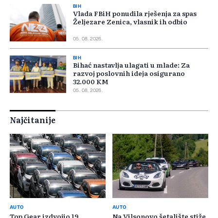
BIH
Vlada FBiH ponudila rješenja za spas
Željezare Zenica, vlasnik ih odbio
05. 08. 2026.
BIH
Bihać nastavlja ulagati u mlade: Za
razvoj poslovnih ideja osigurano
32.000 KM
05. 08. 2026.
Najčitanije
AUTO
AUTO
Top Gear izdvojio 19
Na Vilsonovo šetalište stiže