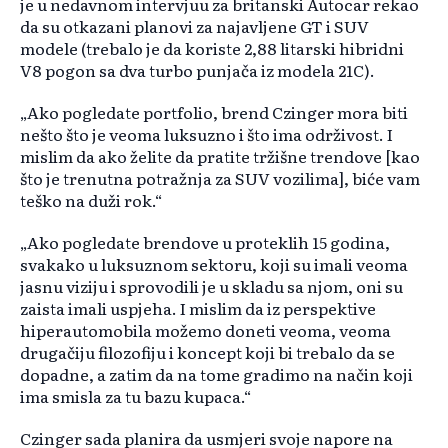
je u nedavnom intervjuu za britanski Autocar rekao
da su otkazani planovi za najavljene GT i SUV
modele (trebalo je da koriste 2,88 litarski hibridni
V8 pogon sa dva turbo punjača iz modela 21C).
„Ako pogledate portfolio, brend Czinger mora biti
nešto što je veoma luksuzno i što ima održivost. I
mislim da ako želite da pratite tržišne trendove [kao
što je trenutna potražnja za SUV vozilima], biće vam
teško na duži rok.“
„Ako pogledate brendove u proteklih 15 godina,
svakako u luksuznom sektoru, koji su imali veoma
jasnu viziju i sprovodili je u skladu sa njom, oni su
zaista imali uspjeha. I mislim da iz perspektive
hiperautomobila možemo doneti veoma, veoma
drugačiju filozofiju i koncept koji bi trebalo da se
dopadne, a zatim da na tome gradimo na način koji
ima smisla za tu bazu kupaca.“
Czinger sada planira da usmjeri svoje napore na