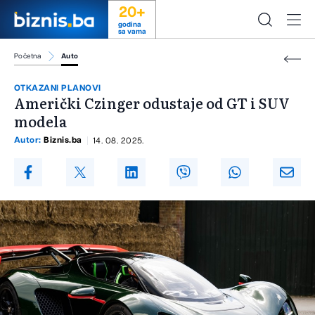
20+
godina
sa vama
Početna
Auto
OTKAZANI PLANOVI
Američki Czinger odustaje od GT i SUV
modela
Autor:
Biznis.ba
14. 08. 2025.