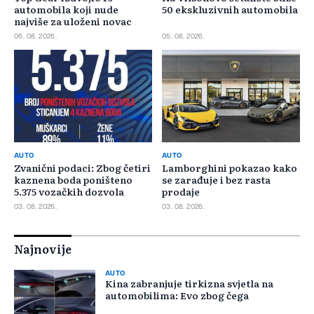
automobila koji nude
50 ekskluzivnih automobila
najviše za uloženi novac
06. 08. 2026.
05. 08. 2026.
AUTO
AUTO
Zvanični podaci: Zbog četiri
Lamborghini pokazao kako
kaznena boda poništeno
se zarađuje i bez rasta
5.375 vozačkih dozvola
prodaje
03. 08. 2026.
03. 08. 2026.
Najnovije
AUTO
Kina zabranjuje tirkizna svjetla na
automobilima: Evo zbog čega