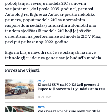
poboljšanje i reviziju modela 21C sa novim
varijantama „do i posle 2035. godine“, prenosi
Autoblog rs. Bigs je za Autocar pružio nekoliko
primera, poput modela 21C sa normalnim
rasporedom sedišta (standardni automobil ima
tandem sjedišta) ili modela 21C koji je još više
orijentisan na performanse od modela 21C V Max,
prvi put prikazanog 2022. godine.
Bigs na kraju navodi i da će se oslanjati na nove
tehnologije i ideje za generisanje budućih modela.
Povezane vijesti
AUTO
Kineski SUV sa 500 KS želi preuzeti
kupce Kiji Sorento i Hyundai Santa Feu
22. 07. 2026.
AUTO
Volkswagen proširuje ponudu: Stiže