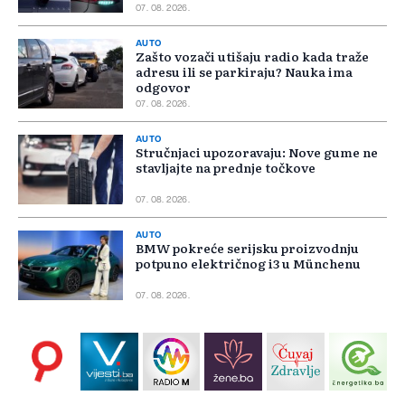
07. 08. 2026.
AUTO
Zašto vozači utišaju radio kada traže
adresu ili se parkiraju? Nauka ima
odgovor
07. 08. 2026.
AUTO
Stručnjaci upozoravaju: Nove gume ne
stavljajte na prednje točkove
07. 08. 2026.
AUTO
BMW pokreće serijsku proizvodnju
potpuno električnog i3 u Münchenu
07. 08. 2026.