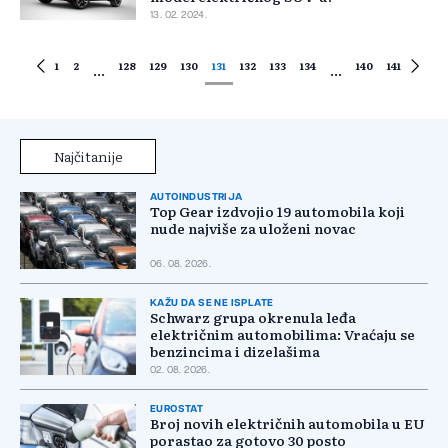
13. 02. 2024.
1
2
128
129
130
131
132
133
134
140
141
...
...
Najčitanije
AUTOINDUSTRIJA
Top Gear izdvojio 19 automobila koji
nude najviše za uloženi novac
06. 08. 2026.
KAŽU DA SE NE ISPLATE
Schwarz grupa okrenula leđa
električnim automobilima: Vraćaju se
benzincima i dizelašima
02. 08. 2026.
EUROSTAT
Broj novih električnih automobila u EU
porastao za gotovo 30 posto