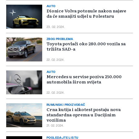
AUTO
Dionice Volva potonule nakon najave
da će smanjiti udjel u Polestaru
23. 02. 2024.
ZBOG PROBLEMA
Toyota povlači oko 280.000 vozila sa
tržišta SAD-a
22. 02. 2024.
AUTO
Mercedes u servise poziva 250.000
automobila širom svijeta
22. 02. 2024.
RUMUNSKI PROIZVOĐAČ
Crna kutija i alkotest postaju nova
standardna oprema u Dacijinim
vozilima
21. 02. 2024.
POGLEDAJTE LISTU