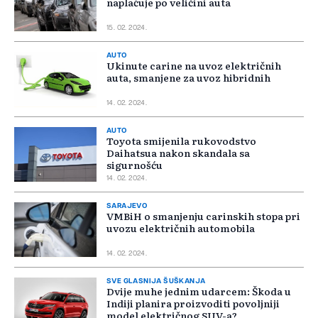
naplaćuje po veličini auta
15. 02. 2024.
AUTO
Ukinute carine na uvoz električnih
auta, smanjene za uvoz hibridnih
14. 02. 2024.
AUTO
Toyota smijenila rukovodstvo
Daihatsua nakon skandala sa
sigurnošću
14. 02. 2024.
SARAJEVO
VMBiH o smanjenju carinskih stopa pri
uvozu električnih automobila
14. 02. 2024.
SVE GLASNIJA ŠUŠKANJA
Dvije muhe jednim udarcem: Škoda u
Indiji planira proizvoditi povoljniji
model električnog SUV-a?