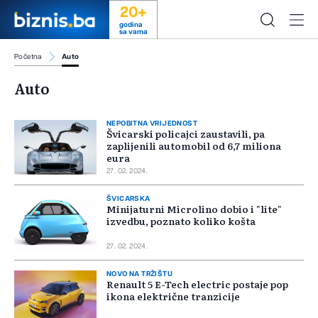
20+
godina
sa vama
Početna
Auto
Auto
NEPOBITNA VRIJEDNOST
Švicarski policajci zaustavili, pa
zaplijenili automobil od 6,7 miliona
eura
27. 02. 2024.
ŠVICARSKA
Minijaturni Microlino dobio i "lite"
izvedbu, poznato koliko košta
27. 02. 2024.
NOVO NA TRŽIŠTU
Renault 5 E-Tech electric postaje pop
ikona električne tranzicije