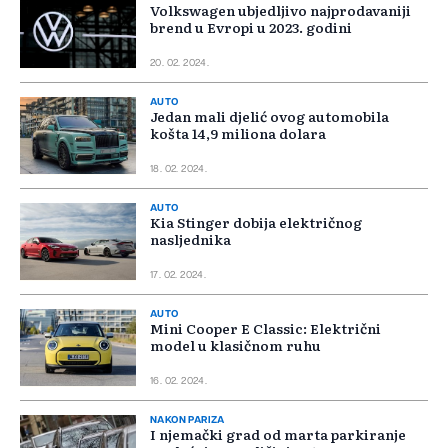
Volkswagen ubjedljivo najprodavaniji
brend u Evropi u 2023. godini
20. 02. 2024.
AUTO
Jedan mali djelić ovog automobila
košta 14,9 miliona dolara
18. 02. 2024.
AUTO
Kia Stinger dobija električnog
nasljednika
17. 02. 2024.
AUTO
Mini Cooper E Classic: Električni
model u klasičnom ruhu
16. 02. 2024.
NAKON PARIZA
I njemački grad od marta parkiranje