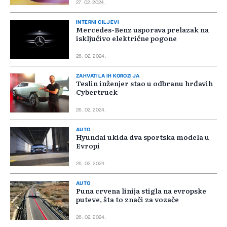
27. 02. 2024.
INTERNI CILJEVI
Mercedes-Benz usporava prelazak na
isključivo električne pogone
26. 02. 2024.
ZAHVATILA IH KOROZIJA
Teslin inženjer stao u odbranu hrđavih
Cybertruck
26. 02. 2024.
AUTO
Hyundai ukida dva sportska modela u
Evropi
26. 02. 2024.
AUTO
Puna crvena linija stigla na evropske
puteve, šta to znači za vozače
26. 02. 2024.